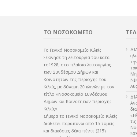
ΤΟ ΝΟΣΟΚΟΜΕΙΟ
ΤΕΛ
ΔI
Το Γενικό Νοσοκομείο Κιλκίς
ηλ
ξεκίνησε τη λειτουργία του κατά
τη
το1928, στο πλαίσιο λειτουργίας
τακ
των Συνδέσμου Δήμων και
Μη
Κοινοτήτων της περιοχής του
NIK
Aug
Κιλκίς, με δύναμη 20 κλινών με τον
τίτλο «Νοσοκομείο Συνδέσμου
ΔI
Δήμων και Κοινοτήτων περιοχής
Αν
Κιλκίς».
δι
«Η
Σήμερα το Γενικό Νοσοκομείο Κιλκίς
τις
διαθέτει παραπάνω από 15 τομείς
Νο
και διακόσιες δέκα πέντε (215)
50