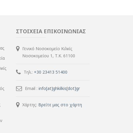
ΣΤΟΙΧΕΙΑ ΕΠΙΚΟΙΝΩΝΙΑΣ
ίας
Γενικό Νοσοκομείο Κιλκίς
Νοσοκομείου 1, Τ.Κ. 61100
εία
λκίς
Τηλ.:
+30 23413 51400
μός
Email :
info[at]ghkilkis[dot]gr
ς
Χάρτης:
Βρείτε μας στο χάρτη
ην