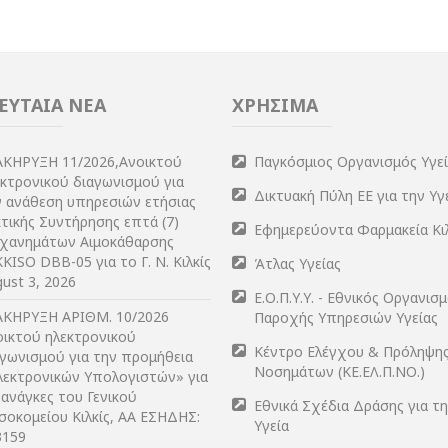
ΕΥΤΑΙΑ ΝΕΑ
ΧΡΗΣΙΜΑ
ΑΚΗΡΥΞΗ 11/2026,Ανοικτού
Παγκόσμιος Οργανισμός Υγε
εκτρονικού διαγωνισμού για
Δικτυακή Πύλη ΕΕ για την Υγ
ν ανάθεση υπηρεσιών ετήσιας
τικής Συντήρησης επτά (7)
Εφημερεύοντα Φαρμακεία Κι
χανημάτων Αιμοκάθαρσης
KISO DBB-05 για το Γ. Ν. Κιλκίς
Άτλας Υγείας
ust 3, 2026
Ε.Ο.Π.Υ.Υ. - Εθνικός Οργανισ
ΑΚΗΡΥΞΗ ΑΡIΘΜ. 10/2026
Παροχής Υπηρεσιών Υγείας
οικτού ηλεκτρονικού
Κέντρο Ελέγχου & Πρόληψη
αγωνισμού για την προμήθεια
Νοσημάτων (ΚΕ.ΕΛ.Π.ΝΟ.)
λεκτρονικών Υπολογιστών» για
 ανάγκες του Γενικού
Εθνικά Σχέδια Δράσης για τ
σοκομείου Κιλκίς, ΑΑ ΕΣΗΔΗΣ:
Υγεία
3159