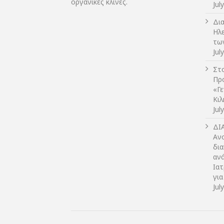
οργανικές κλίνες.
Jul
Δι
Ηλ
τω
Jul
Στο
Πρ
«Γ
Κι
Jul
ΔI
Αν
δια
αν
Ια
για
Jul