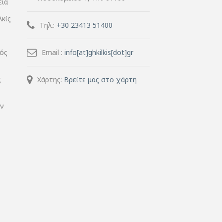
εία
λκίς
Τηλ.:
+30 23413 51400
μός
Email :
info[at]ghkilkis[dot]gr
ς
Χάρτης:
Βρείτε μας στο χάρτη
ην