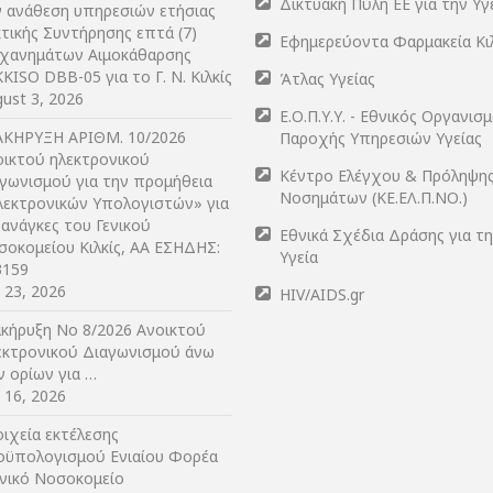
Δικτυακή Πύλη ΕΕ για την Υγ
ν ανάθεση υπηρεσιών ετήσιας
τικής Συντήρησης επτά (7)
Εφημερεύοντα Φαρμακεία Κι
χανημάτων Αιμοκάθαρσης
KISO DBB-05 για το Γ. Ν. Κιλκίς
Άτλας Υγείας
ust 3, 2026
Ε.Ο.Π.Υ.Υ. - Εθνικός Οργανισ
ΑΚΗΡΥΞΗ ΑΡIΘΜ. 10/2026
Παροχής Υπηρεσιών Υγείας
οικτού ηλεκτρονικού
Κέντρο Ελέγχου & Πρόληψη
αγωνισμού για την προμήθεια
Νοσημάτων (ΚΕ.ΕΛ.Π.ΝΟ.)
λεκτρονικών Υπολογιστών» για
 ανάγκες του Γενικού
Εθνικά Σχέδια Δράσης για τ
σοκομείου Κιλκίς, ΑΑ ΕΣΗΔΗΣ:
Υγεία
3159
y 23, 2026
HIV/AIDS.gr
ακήρυξη Νο 8/2026 Ανοικτού
εκτρονικού Διαγωνισμού άνω
ν ορίων για …
y 16, 2026
ιχεία εκτέλεσης
οϋπολογισμού Ενιαίου Φορέα
ενικό Νοσοκομείο