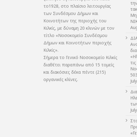
τη
το1928, στο πλαίσιο λειτουργίας
τακ
των Συνδέσμου Δήμων και
Μη
Κοινοτήτων της περιοχής του
NIK
Aug
Κιλκίς, με δύναμη 20 κλινών με τον
τίτλο «Νοσοκομείο Συνδέσμου
ΔI
Δήμων και Κοινοτήτων περιοχής
Αν
Κιλκίς».
δι
«Η
Σήμερα το Γενικό Νοσοκομείο Κιλκίς
τις
διαθέτει παραπάνω από 15 τομείς
Νο
και διακόσιες δέκα πέντε (215)
50
οργανικές κλίνες.
Jul
Δι
Ηλ
τω
Jul
Στο
Πρ
«Γ