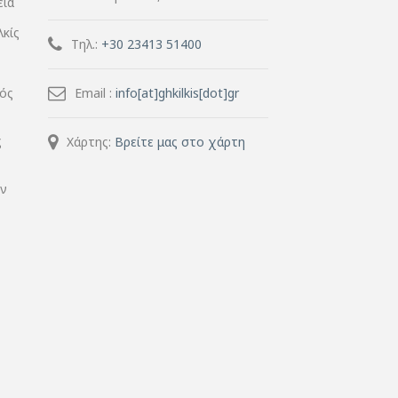
εία
λκίς
Τηλ.:
+30 23413 51400
μός
Email :
info[at]ghkilkis[dot]gr
ς
Χάρτης:
Βρείτε μας στο χάρτη
ην