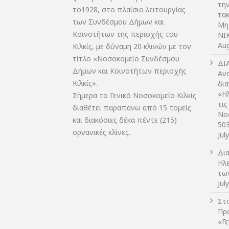
τη
το1928, στο πλαίσιο λειτουργίας
τακ
των Συνδέσμου Δήμων και
Μη
Κοινοτήτων της περιοχής του
NIK
Aug
Κιλκίς, με δύναμη 20 κλινών με τον
τίτλο «Νοσοκομείο Συνδέσμου
ΔI
Δήμων και Κοινοτήτων περιοχής
Αν
Κιλκίς».
δι
«Η
Σήμερα το Γενικό Νοσοκομείο Κιλκίς
τις
διαθέτει παραπάνω από 15 τομείς
Νο
και διακόσιες δέκα πέντε (215)
50
οργανικές κλίνες.
Jul
Δι
Ηλ
τω
Jul
Στο
Πρ
«Γ