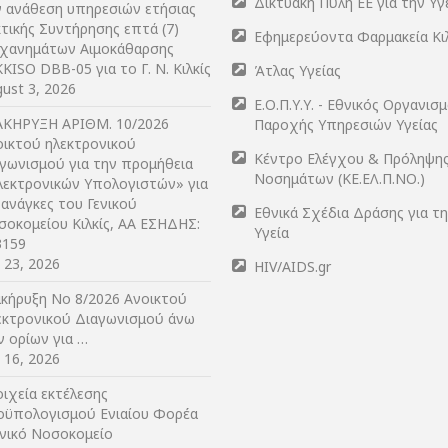
Δικτυακή Πύλη ΕΕ για την Υγ
ν ανάθεση υπηρεσιών ετήσιας
τικής Συντήρησης επτά (7)
Εφημερεύοντα Φαρμακεία Κι
χανημάτων Αιμοκάθαρσης
KISO DBB-05 για το Γ. Ν. Κιλκίς
Άτλας Υγείας
ust 3, 2026
Ε.Ο.Π.Υ.Υ. - Εθνικός Οργανισ
ΑΚΗΡΥΞΗ ΑΡIΘΜ. 10/2026
Παροχής Υπηρεσιών Υγείας
οικτού ηλεκτρονικού
Κέντρο Ελέγχου & Πρόληψη
αγωνισμού για την προμήθεια
Νοσημάτων (ΚΕ.ΕΛ.Π.ΝΟ.)
λεκτρονικών Υπολογιστών» για
 ανάγκες του Γενικού
Εθνικά Σχέδια Δράσης για τ
σοκομείου Κιλκίς, ΑΑ ΕΣΗΔΗΣ:
Υγεία
3159
y 23, 2026
HIV/AIDS.gr
ακήρυξη Νο 8/2026 Ανοικτού
εκτρονικού Διαγωνισμού άνω
ν ορίων για …
y 16, 2026
ιχεία εκτέλεσης
οϋπολογισμού Ενιαίου Φορέα
ενικό Νοσοκομείο