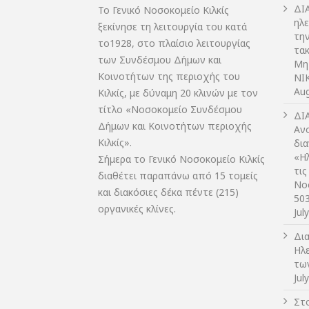
ΔI
Το Γενικό Νοσοκομείο Κιλκίς
ηλ
ξεκίνησε τη λειτουργία του κατά
τη
το1928, στο πλαίσιο λειτουργίας
τακ
των Συνδέσμου Δήμων και
Μη
Κοινοτήτων της περιοχής του
NIK
Aug
Κιλκίς, με δύναμη 20 κλινών με τον
τίτλο «Νοσοκομείο Συνδέσμου
ΔI
Δήμων και Κοινοτήτων περιοχής
Αν
Κιλκίς».
δι
«Η
Σήμερα το Γενικό Νοσοκομείο Κιλκίς
τις
διαθέτει παραπάνω από 15 τομείς
Νο
και διακόσιες δέκα πέντε (215)
50
οργανικές κλίνες.
Jul
Δι
Ηλ
τω
Jul
Στο