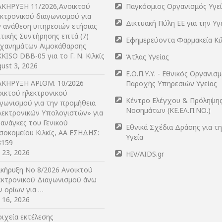
ΑΚΗΡΥΞΗ 11/2026,Ανοικτού
Παγκόσμιος Οργανισμός Υγε
εκτρονικού διαγωνισμού για
Δικτυακή Πύλη ΕΕ για την Υγ
ν ανάθεση υπηρεσιών ετήσιας
τικής Συντήρησης επτά (7)
Εφημερεύοντα Φαρμακεία Κι
χανημάτων Αιμοκάθαρσης
KISO DBB-05 για το Γ. Ν. Κιλκίς
Άτλας Υγείας
ust 3, 2026
Ε.Ο.Π.Υ.Υ. - Εθνικός Οργανισ
ΑΚΗΡΥΞΗ ΑΡIΘΜ. 10/2026
Παροχής Υπηρεσιών Υγείας
οικτού ηλεκτρονικού
Κέντρο Ελέγχου & Πρόληψη
αγωνισμού για την προμήθεια
Νοσημάτων (ΚΕ.ΕΛ.Π.ΝΟ.)
λεκτρονικών Υπολογιστών» για
 ανάγκες του Γενικού
Εθνικά Σχέδια Δράσης για τ
σοκομείου Κιλκίς, ΑΑ ΕΣΗΔΗΣ:
Υγεία
3159
y 23, 2026
HIV/AIDS.gr
ακήρυξη Νο 8/2026 Ανοικτού
εκτρονικού Διαγωνισμού άνω
ν ορίων για …
y 16, 2026
ιχεία εκτέλεσης