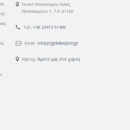
ίας
Γενικό Νοσοκομείο Κιλκίς
Νοσοκομείου 1, Τ.Κ. 61100
εία
λκίς
Τηλ.:
+30 23413 51400
μός
Email :
info[at]ghkilkis[dot]gr
ς
Χάρτης:
Βρείτε μας στο χάρτη
ην