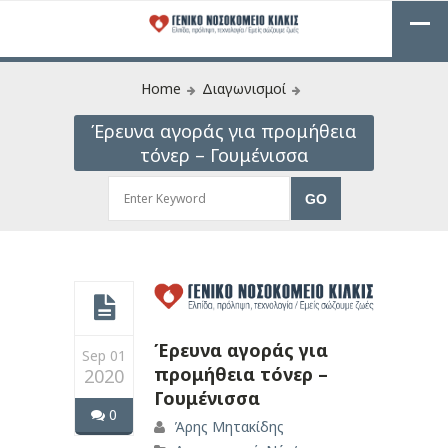
Home
Διαγωνισμοί
Έρευνα αγοράς για προμήθεια
τόνερ – Γουμένισσα
Έρευνα αγοράς για
Sep 01
προμήθεια τόνερ –
2020
Γουμένισσα
0
Άρης Μητακίδης