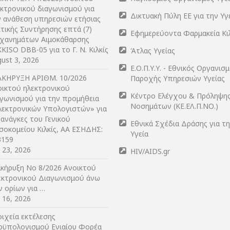
εκτρονικού διαγωνισμού για
Δικτυακή Πύλη ΕΕ για την Υγ
ν ανάθεση υπηρεσιών ετήσιας
τικής Συντήρησης επτά (7)
Εφημερεύοντα Φαρμακεία Κι
χανημάτων Αιμοκάθαρσης
KISO DBB-05 για το Γ. Ν. Κιλκίς
Άτλας Υγείας
ust 3, 2026
Ε.Ο.Π.Υ.Υ. - Εθνικός Οργανισ
ΑΚΗΡΥΞΗ ΑΡIΘΜ. 10/2026
Παροχής Υπηρεσιών Υγείας
οικτού ηλεκτρονικού
Κέντρο Ελέγχου & Πρόληψη
αγωνισμού για την προμήθεια
Νοσημάτων (ΚΕ.ΕΛ.Π.ΝΟ.)
λεκτρονικών Υπολογιστών» για
 ανάγκες του Γενικού
Εθνικά Σχέδια Δράσης για τ
σοκομείου Κιλκίς, ΑΑ ΕΣΗΔΗΣ:
Υγεία
3159
y 23, 2026
HIV/AIDS.gr
ακήρυξη Νο 8/2026 Ανοικτού
εκτρονικού Διαγωνισμού άνω
ν ορίων για …
y 16, 2026
ιχεία εκτέλεσης
οϋπολογισμού Ενιαίου Φορέα