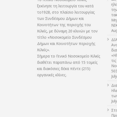
ηλ
ξεκίνησε τη λειτουργία του κατά
τη
το1928, στο πλαίσιο λειτουργίας
τακ
των Συνδέσμου Δήμων και
Μη
Κοινοτήτων της περιοχής του
NIK
Aug
Κιλκίς, με δύναμη 20 κλινών με τον
τίτλο «Νοσοκομείο Συνδέσμου
ΔI
Δήμων και Κοινοτήτων περιοχής
Αν
Κιλκίς».
δι
«Η
Σήμερα το Γενικό Νοσοκομείο Κιλκίς
τις
διαθέτει παραπάνω από 15 τομείς
Νο
και διακόσιες δέκα πέντε (215)
50
οργανικές κλίνες.
Jul
Δι
Ηλ
τω
Jul
Στο
Πρ