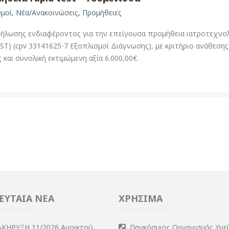
σμοί
,
Νέα/Ανακοινώσεις
,
Προμήθειες
δήλωσης ενδιαφέροντος για την επείγουσα προμήθεια ιατροτεχν
ST) (cpv 33141625-7 Εξοπλισμοί Διάγνωσης), με κριτήριο ανάθεση
και συνολική εκτιμώμενη αξία 6.000,00€.
ΕΥΤΑΙΑ ΝΕΑ
ΧΡΗΣΙΜΑ
ΑΚΗΡΥΞΗ 11/2026,Ανοικτού
Παγκόσμιος Οργανισμός Υγε