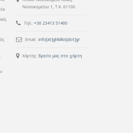
Νοσοκομείου 1, Τ.Κ. 61100
εία
λκίς
Τηλ.:
+30 23413 51400
μός
Email :
info[at]ghkilkis[dot]gr
ς
Χάρτης:
Βρείτε μας στο χάρτη
ην