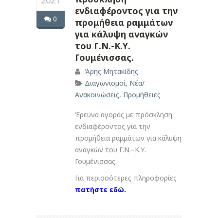
2021
ενδιαφέροντος για την
0
προμήθεια ραμμάτων
για κάλυψη αναγκών
του Γ.Ν.-Κ.Υ.
Γουμένισσας.
Άρης Μητακίδης
Διαγωνισμοί
,
Νέα/
Ανακοινώσεις
,
Προμήθειες
Έρευνα αγοράς με π
ρόσκληση
ενδιαφέροντος
για την
προμήθεια
ραμμάτων
για
κάλυψη
αναγκών του Γ.Ν.
–
Κ.Υ.
Γουμένισσας.
Για περισσότερες πληροφορίες
πατήστε εδώ.