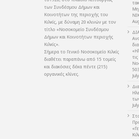
τακ
των Συνδέσμου Δήμων και
Μη
Κοινοτήτων της περιοχής του
NIK
Aug
Κιλκίς, με δύναμη 20 κλινών με τον
τίτλο «Νοσοκομείο Συνδέσμου
ΔI
Δήμων και Κοινοτήτων περιοχής
Αν
Κιλκίς».
δι
«Η
Σήμερα το Γενικό Νοσοκομείο Κιλκίς
τις
διαθέτει παραπάνω από 15 τομείς
Νο
και διακόσιες δέκα πέντε (215)
50
οργανικές κλίνες.
Jul
Δι
Ηλ
τω
Jul
Στο
Πρ
«Γ
Κι