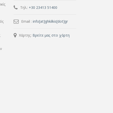
λκίς
Τηλ.:
+30 23413 51400
μός
Email :
info[at]ghkilkis[dot]gr
ς
Χάρτης:
Βρείτε μας στο χάρτη
ην