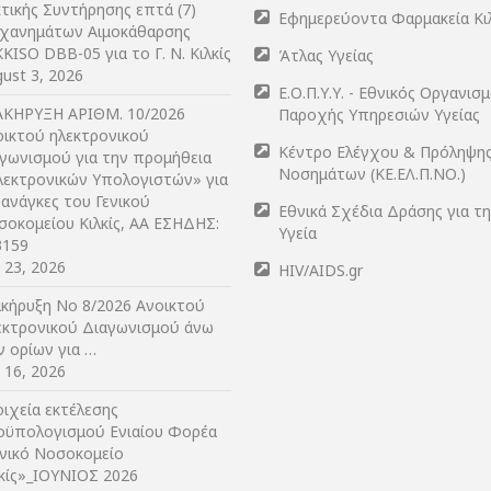
τικής Συντήρησης επτά (7)
Εφημερεύοντα Φαρμακεία Κι
χανημάτων Αιμοκάθαρσης
KISO DBB-05 για το Γ. Ν. Κιλκίς
Άτλας Υγείας
ust 3, 2026
Ε.Ο.Π.Υ.Υ. - Εθνικός Οργανισ
ΑΚΗΡΥΞΗ ΑΡIΘΜ. 10/2026
Παροχής Υπηρεσιών Υγείας
οικτού ηλεκτρονικού
Κέντρο Ελέγχου & Πρόληψη
αγωνισμού για την προμήθεια
Νοσημάτων (ΚΕ.ΕΛ.Π.ΝΟ.)
λεκτρονικών Υπολογιστών» για
 ανάγκες του Γενικού
Εθνικά Σχέδια Δράσης για τ
σοκομείου Κιλκίς, ΑΑ ΕΣΗΔΗΣ:
Υγεία
3159
y 23, 2026
HIV/AIDS.gr
ακήρυξη Νο 8/2026 Ανοικτού
εκτρονικού Διαγωνισμού άνω
ν ορίων για …
y 16, 2026
ιχεία εκτέλεσης
οϋπολογισμού Ενιαίου Φορέα
ενικό Νοσοκομείο
λκίς»_ΙΟΥΝΙΟΣ 2026