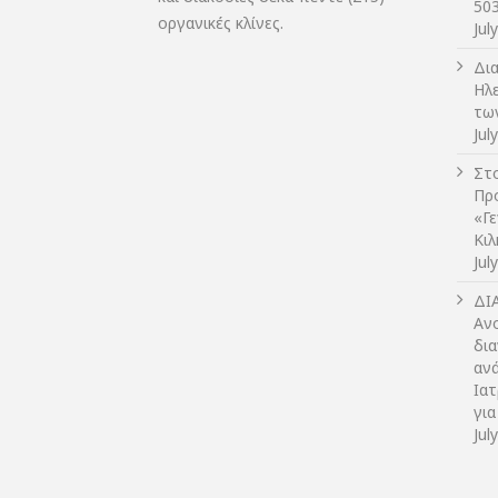
50
οργανικές κλίνες.
Jul
Δι
Ηλ
τω
Jul
Στο
Πρ
«Γ
Κι
Jul
ΔI
Αν
δια
αν
Ια
για
Jul