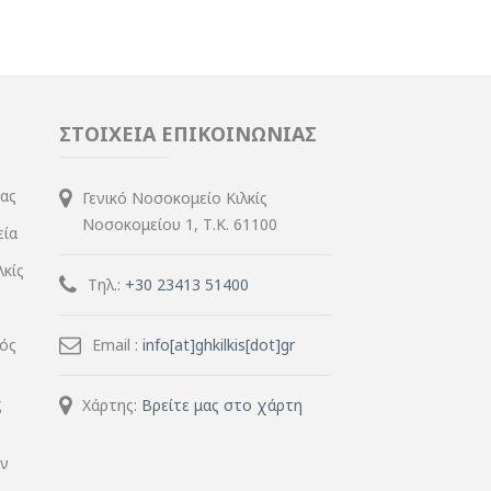
ΣΤΟΙΧΕΙΑ ΕΠΙΚΟΙΝΩΝΙΑΣ
ίας
Γενικό Νοσοκομείο Κιλκίς
Νοσοκομείου 1, Τ.Κ. 61100
εία
λκίς
Τηλ.:
+30 23413 51400
μός
Email :
info[at]ghkilkis[dot]gr
ς
Χάρτης:
Βρείτε μας στο χάρτη
ην