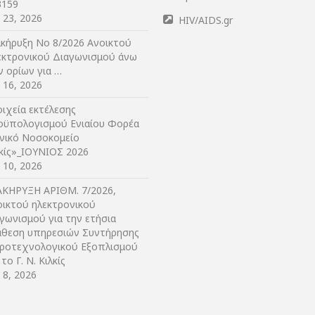
3159
y 23, 2026
HIV/AIDS.gr
ακήρυξη Νο 8/2026 Ανοικτού
εκτρονικού Διαγωνισμού άνω
ν ορίων για …
y 16, 2026
ιχεία εκτέλεσης
οϋπολογισμού Ενιαίου Φορέα
ενικό Νοσοκομείο
λκίς»_ΙΟΥΝΙΟΣ 2026
y 10, 2026
ΑΚΗΡΥΞΗ ΑΡIΘΜ. 7/2026,
οικτού ηλεκτρονικού
γωνισμού για την ετήσια
άθεση υπηρεσιών Συντήρησης
τροτεχνολογικού Εξοπλισμού
 το Γ. Ν. Κιλκίς
y 8, 2026