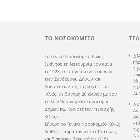
ΤΟ ΝΟΣΟΚΟΜΕΙΟ
ΤΕΛ
ΔI
Το Γενικό Νοσοκομείο Κιλκίς
ηλ
ξεκίνησε τη λειτουργία του κατά
τη
το1928, στο πλαίσιο λειτουργίας
τακ
των Συνδέσμου Δήμων και
Μη
Κοινοτήτων της περιοχής του
NIK
Aug
Κιλκίς, με δύναμη 20 κλινών με τον
τίτλο «Νοσοκομείο Συνδέσμου
ΔI
Δήμων και Κοινοτήτων περιοχής
Αν
Κιλκίς».
δι
«Η
Σήμερα το Γενικό Νοσοκομείο Κιλκίς
τις
διαθέτει παραπάνω από 15 τομείς
Νο
και διακόσιες δέκα πέντε (215)