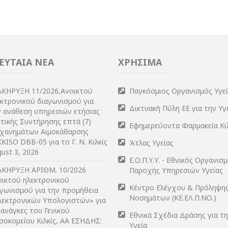
ΕΥΤΑΙΑ ΝΕΑ
ΧΡΗΣΙΜΑ
ΑΚΗΡΥΞΗ 11/2026,Ανοικτού
Παγκόσμιος Οργανισμός Υγε
εκτρονικού διαγωνισμού για
Δικτυακή Πύλη ΕΕ για την Υγ
ν ανάθεση υπηρεσιών ετήσιας
τικής Συντήρησης επτά (7)
Εφημερεύοντα Φαρμακεία Κι
χανημάτων Αιμοκάθαρσης
KISO DBB-05 για το Γ. Ν. Κιλκίς
Άτλας Υγείας
ust 3, 2026
Ε.Ο.Π.Υ.Υ. - Εθνικός Οργανισ
ΑΚΗΡΥΞΗ ΑΡIΘΜ. 10/2026
Παροχής Υπηρεσιών Υγείας
οικτού ηλεκτρονικού
Κέντρο Ελέγχου & Πρόληψη
αγωνισμού για την προμήθεια
Νοσημάτων (ΚΕ.ΕΛ.Π.ΝΟ.)
λεκτρονικών Υπολογιστών» για
 ανάγκες του Γενικού
Εθνικά Σχέδια Δράσης για τ
σοκομείου Κιλκίς, ΑΑ ΕΣΗΔΗΣ:
Υγεία