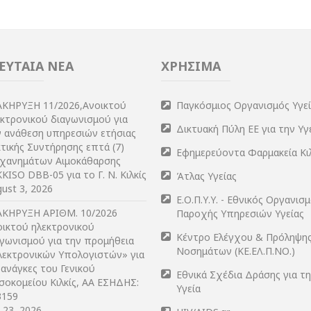
ΕΥΤΑΙΑ ΝΕΑ
ΧΡΗΣΙΜΑ
ΑΚΗΡΥΞΗ 11/2026,Ανοικτού
Παγκόσμιος Οργανισμός Υγε
εκτρονικού διαγωνισμού για
Δικτυακή Πύλη ΕΕ για την Υγ
ν ανάθεση υπηρεσιών ετήσιας
τικής Συντήρησης επτά (7)
Εφημερεύοντα Φαρμακεία Κι
χανημάτων Αιμοκάθαρσης
KISO DBB-05 για το Γ. Ν. Κιλκίς
Άτλας Υγείας
ust 3, 2026
Ε.Ο.Π.Υ.Υ. - Εθνικός Οργανισ
ΑΚΗΡΥΞΗ ΑΡIΘΜ. 10/2026
Παροχής Υπηρεσιών Υγείας
οικτού ηλεκτρονικού
Κέντρο Ελέγχου & Πρόληψη
αγωνισμού για την προμήθεια
Νοσημάτων (ΚΕ.ΕΛ.Π.ΝΟ.)
λεκτρονικών Υπολογιστών» για
 ανάγκες του Γενικού
Εθνικά Σχέδια Δράσης για τ
σοκομείου Κιλκίς, ΑΑ ΕΣΗΔΗΣ:
Υγεία
3159
y 23, 2026