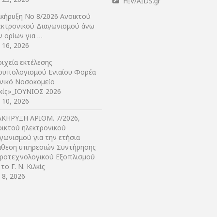
HIV/AIDS.gr
ακήρυξη Νο 8/2026 Ανοικτού
εκτρονικού Διαγωνισμού άνω
ν ορίων για …
y 16, 2026
ιχεία εκτέλεσης
οϋπολογισμού Ενιαίου Φορέα
ενικό Νοσοκομείο
λκίς»_ΙΟΥΝΙΟΣ 2026
y 10, 2026
ΑΚΗΡΥΞΗ ΑΡIΘΜ. 7/2026,
οικτού ηλεκτρονικού
γωνισμού για την ετήσια
άθεση υπηρεσιών Συντήρησης
τροτεχνολογικού Εξοπλισμού
 το Γ. Ν. Κιλκίς
y 8, 2026