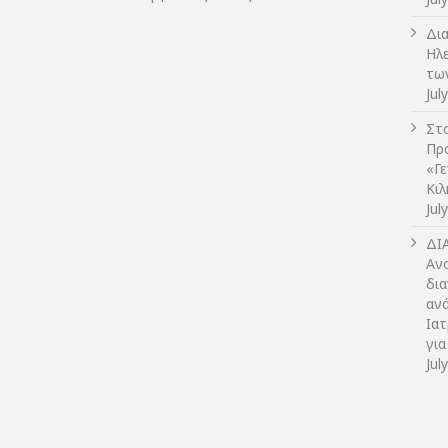
Δι
Ηλ
τω
Jul
Στο
Πρ
«Γ
Κι
Jul
ΔI
Αν
δια
αν
Ια
για
Jul