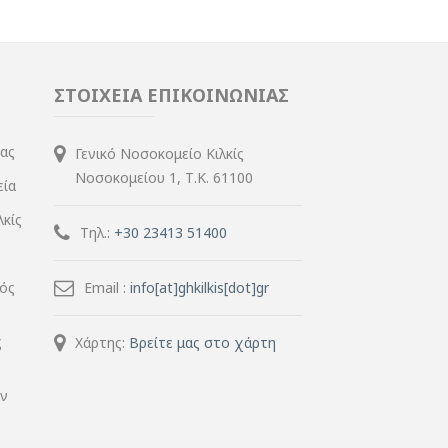
ΣΤΟΙΧΕΙΑ ΕΠΙΚΟΙΝΩΝΙΑΣ
ίας
Γενικό Νοσοκομείο Κιλκίς
Νοσοκομείου 1, Τ.Κ. 61100
εία
λκίς
Τηλ.:
+30 23413 51400
μός
Email :
info[at]ghkilkis[dot]gr
ς
Χάρτης:
Βρείτε μας στο χάρτη
ην