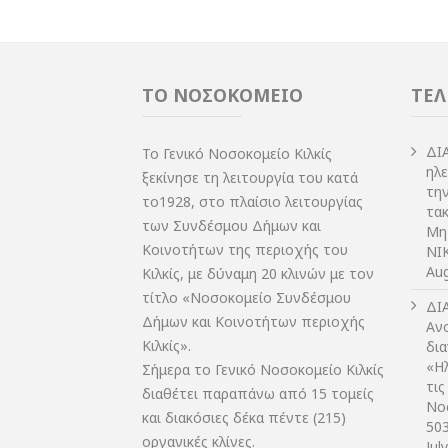
ΤΟ ΝΟΣΟΚΟΜΕΙΟ
ΤΕΛ
ΔI
Το Γενικό Νοσοκομείο Κιλκίς
ηλ
ξεκίνησε τη λειτουργία του κατά
τη
το1928, στο πλαίσιο λειτουργίας
τακ
των Συνδέσμου Δήμων και
Μη
Κοινοτήτων της περιοχής του
NIK
Aug
Κιλκίς, με δύναμη 20 κλινών με τον
τίτλο «Νοσοκομείο Συνδέσμου
ΔI
Δήμων και Κοινοτήτων περιοχής
Αν
Κιλκίς».
δι
«Η
Σήμερα το Γενικό Νοσοκομείο Κιλκίς
τις
διαθέτει παραπάνω από 15 τομείς
Νο
και διακόσιες δέκα πέντε (215)
50
οργανικές κλίνες.
Jul