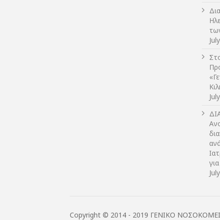
Δι
Ηλ
τω
Jul
Στο
Πρ
«Γ
Κι
Jul
ΔI
Αν
δια
αν
Ια
για
Jul
Copyright © 2014 - 2019 ΓΕΝΙΚΟ ΝΟΣΟΚΟΜΕ