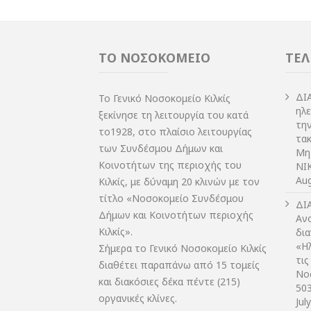
ΤΟ ΝΟΣΟΚΟΜΕΙΟ
ΤΕΛ
ΔI
Το Γενικό Νοσοκομείο Κιλκίς
ηλ
ξεκίνησε τη λειτουργία του κατά
τη
το1928, στο πλαίσιο λειτουργίας
τακ
των Συνδέσμου Δήμων και
Μη
Κοινοτήτων της περιοχής του
NIK
Aug
Κιλκίς, με δύναμη 20 κλινών με τον
τίτλο «Νοσοκομείο Συνδέσμου
ΔI
Δήμων και Κοινοτήτων περιοχής
Αν
Κιλκίς».
δι
«Η
Σήμερα το Γενικό Νοσοκομείο Κιλκίς
τις
διαθέτει παραπάνω από 15 τομείς
Νο
και διακόσιες δέκα πέντε (215)
50
οργανικές κλίνες.
Jul