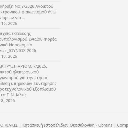
ακήρυξη Νο 8/2026 Ανοικτού
εκτρονικού Διαγωνισμού άνω
ν ορίων για …
y 16, 2026
ιχεία εκτέλεσης
οϋπολογισμού Ενιαίου Φορέα
ενικό Νοσοκομείο
λκίς»_ΙΟΥΝΙΟΣ 2026
y 10, 2026
ΑΚΗΡΥΞΗ ΑΡIΘΜ. 7/2026,
οικτού ηλεκτρονικού
γωνισμού για την ετήσια
άθεση υπηρεσιών Συντήρησης
τροτεχνολογικού Εξοπλισμού
 το Γ. Ν. Κιλκίς
y 8, 2026
ΙΟ ΚΙΛΚΙΣ |
Κατασκευή Ιστοσελίδων Θεσσαλονίκη
- Qbrains | Comp