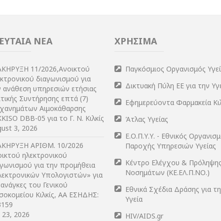
ΕΥΤΑΙΑ ΝΕΑ
ΧΡΗΣΙΜΑ
ΑΚΗΡΥΞΗ 11/2026,Ανοικτού
Παγκόσμιος Οργανισμός Υγε
εκτρονικού διαγωνισμού για
Δικτυακή Πύλη ΕΕ για την Υγ
ν ανάθεση υπηρεσιών ετήσιας
τικής Συντήρησης επτά (7)
Εφημερεύοντα Φαρμακεία Κι
χανημάτων Αιμοκάθαρσης
KISO DBB-05 για το Γ. Ν. Κιλκίς
Άτλας Υγείας
ust 3, 2026
Ε.Ο.Π.Υ.Υ. - Εθνικός Οργανισ
ΑΚΗΡΥΞΗ ΑΡIΘΜ. 10/2026
Παροχής Υπηρεσιών Υγείας
οικτού ηλεκτρονικού
Κέντρο Ελέγχου & Πρόληψη
αγωνισμού για την προμήθεια
Νοσημάτων (ΚΕ.ΕΛ.Π.ΝΟ.)
λεκτρονικών Υπολογιστών» για
 ανάγκες του Γενικού
Εθνικά Σχέδια Δράσης για τ
σοκομείου Κιλκίς, ΑΑ ΕΣΗΔΗΣ:
Υγεία
3159
y 23, 2026
HIV/AIDS.gr