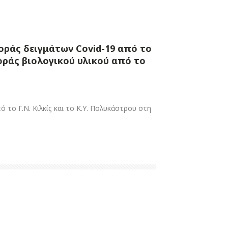
οράς δειγμάτων Covid-19 από το
οράς βιολογικού υλικού από το
το Γ.Ν. Κιλκίς και το Κ.Υ. Πολυκάστρου στη