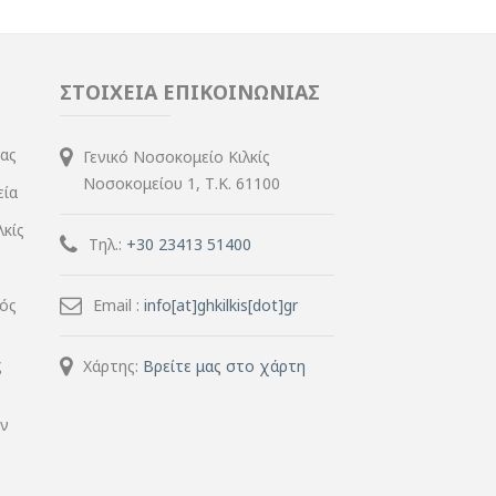
ΣΤΟΙΧΕΙΑ ΕΠΙΚΟΙΝΩΝΙΑΣ
ίας
Γενικό Νοσοκομείο Κιλκίς
Νοσοκομείου 1, Τ.Κ. 61100
εία
λκίς
Τηλ.:
+30 23413 51400
μός
Email :
info[at]ghkilkis[dot]gr
ς
Χάρτης:
Βρείτε μας στο χάρτη
ην