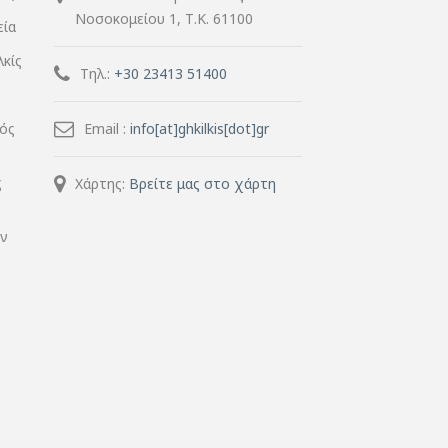
Νοσοκομείου 1, Τ.Κ. 61100
εία
λκίς
Τηλ.:
+30 23413 51400
μός
Email :
info[at]ghkilkis[dot]gr
ς
Χάρτης:
Βρείτε μας στο χάρτη
ην