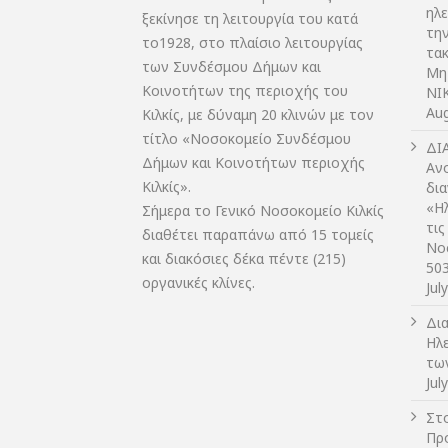
ηλ
ξεκίνησε τη λειτουργία του κατά
τη
το1928, στο πλαίσιο λειτουργίας
τακ
των Συνδέσμου Δήμων και
Μη
Κοινοτήτων της περιοχής του
NIK
Aug
Κιλκίς, με δύναμη 20 κλινών με τον
τίτλο «Νοσοκομείο Συνδέσμου
ΔI
Δήμων και Κοινοτήτων περιοχής
Αν
Κιλκίς».
δι
«Η
Σήμερα το Γενικό Νοσοκομείο Κιλκίς
τις
διαθέτει παραπάνω από 15 τομείς
Νο
και διακόσιες δέκα πέντε (215)
50
οργανικές κλίνες.
Jul
Δι
Ηλ
τω
Jul
Στο
Πρ