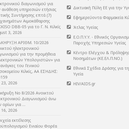
εκτρονικού διαγωνισμού για
Δικτυακή Πύλη ΕΕ για την Υγ
ν ανάθεση υπηρεσιών ετήσιας
τικής Συντήρησης επτά (7)
Εφημερεύοντα Φαρμακεία Κι
χανημάτων Αιμοκάθαρσης
KISO DBB-05 για το Γ. Ν. Κιλκίς
Άτλας Υγείας
ust 3, 2026
Ε.Ο.Π.Υ.Υ. - Εθνικός Οργανισ
ΑΚΗΡΥΞΗ ΑΡIΘΜ. 10/2026
Παροχής Υπηρεσιών Υγείας
οικτού ηλεκτρονικού
Κέντρο Ελέγχου & Πρόληψη
αγωνισμού για την προμήθεια
Νοσημάτων (ΚΕ.ΕΛ.Π.ΝΟ.)
λεκτρονικών Υπολογιστών» για
 ανάγκες του Γενικού
Εθνικά Σχέδια Δράσης για τ
σοκομείου Κιλκίς, ΑΑ ΕΣΗΔΗΣ:
Υγεία
3159
y 23, 2026
HIV/AIDS.gr
ακήρυξη Νο 8/2026 Ανοικτού
εκτρονικού Διαγωνισμού άνω
ν ορίων για …
y 16, 2026
ιχεία εκτέλεσης
οϋπολογισμού Ενιαίου Φορέα