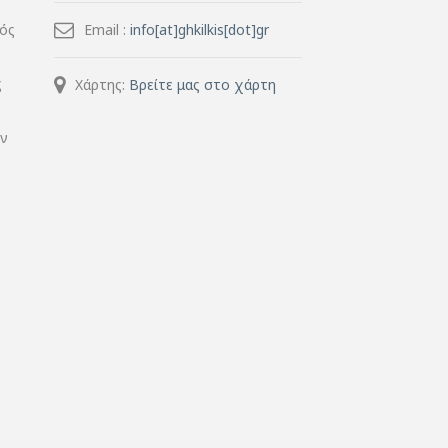
μός
Email :
info[at]ghkilkis[dot]gr
ς
Χάρτης:
Βρείτε μας στο χάρτη
ην