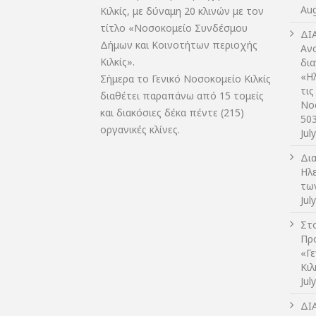
Aug
Κιλκίς, με δύναμη 20 κλινών με τον
τίτλο «Νοσοκομείο Συνδέσμου
ΔI
Δήμων και Κοινοτήτων περιοχής
Αν
Κιλκίς».
δι
«Η
Σήμερα το Γενικό Νοσοκομείο Κιλκίς
τις
διαθέτει παραπάνω από 15 τομείς
Νο
και διακόσιες δέκα πέντε (215)
50
οργανικές κλίνες.
Jul
Δι
Ηλ
τω
Jul
Στο
Πρ
«Γ
Κι
Jul
ΔI