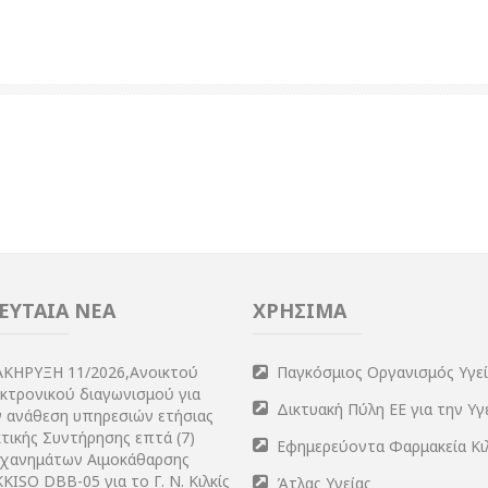
ΕΥΤΑΙΑ ΝΕΑ
ΧΡΗΣΙΜΑ
ΑΚΗΡΥΞΗ 11/2026,Ανοικτού
Παγκόσμιος Οργανισμός Υγε
εκτρονικού διαγωνισμού για
Δικτυακή Πύλη ΕΕ για την Υγ
ν ανάθεση υπηρεσιών ετήσιας
τικής Συντήρησης επτά (7)
Εφημερεύοντα Φαρμακεία Κι
χανημάτων Αιμοκάθαρσης
KISO DBB-05 για το Γ. Ν. Κιλκίς
Άτλας Υγείας