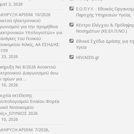
ust 3, 2026
Ε.Ο.Π.Υ.Υ. - Εθνικός Οργανισ
ΑΚΗΡΥΞΗ ΑΡIΘΜ. 10/2026
Παροχής Υπηρεσιών Υγείας
οικτού ηλεκτρονικού
Κέντρο Ελέγχου & Πρόληψη
αγωνισμού για την προμήθεια
Νοσημάτων (ΚΕ.ΕΛ.Π.ΝΟ.)
λεκτρονικών Υπολογιστών» για
 ανάγκες του Γενικού
Εθνικά Σχέδια Δράσης για τ
σοκομείου Κιλκίς, ΑΑ ΕΣΗΔΗΣ:
Υγεία
3159
y 23, 2026
HIV/AIDS.gr
ακήρυξη Νο 8/2026 Ανοικτού
εκτρονικού Διαγωνισμού άνω
ν ορίων για …
y 16, 2026
ιχεία εκτέλεσης
οϋπολογισμού Ενιαίου Φορέα
ενικό Νοσοκομείο
λκίς»_ΙΟΥΝΙΟΣ 2026
y 10, 2026
ΑΚΗΡΥΞΗ ΑΡIΘΜ. 7/2026,