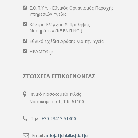
Ε.Ο.Π.Υ.Υ. - Εθνικός Οργανισμός Παροχής
Υπηρεσιών Υγείας
Κέντρο Ελέγχου & Πρόληψης
Νοσημάτων (ΚΕ.ΕΛ.Π.ΝΟ.)
Εθνικά Σχέδια Δράσης για την Υγεία
HIV/AIDS.gr
ΣΤΟΙΧΕΙΑ ΕΠΙΚΟΙΝΩΝΙΑΣ
Γενικό Νοσοκομείο Κιλκίς
Νοσοκομείου 1, Τ.Κ. 61100
Τηλ.:
+30 23413 51400
Email :
info[at]ghkilkis[dot]gr