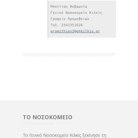
Μποτίτση Φεβρωνία

Γενικό Νοσοκομείο Κιλκίς

Γραφείο Προμηθειών

promithies
2
@ghkilkis.gr
ΤΟ ΝΟΣΟΚΟΜΕΙΟ
Το Γενικό Νοσοκομείο Κιλκίς ξεκίνησε τη