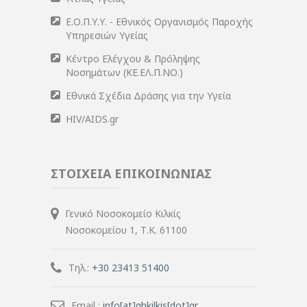
Ε.Ο.Π.Υ.Υ. - Εθνικός Οργανισμός Παροχής
Υπηρεσιών Υγείας
Κέντρο Ελέγχου & Πρόληψης
Νοσημάτων (ΚΕ.ΕΛ.Π.ΝΟ.)
Εθνικά Σχέδια Δράσης για την Υγεία
HIV/AIDS.gr
ΣΤΟΙΧΕΙΑ ΕΠΙΚΟΙΝΩΝΙΑΣ
Γενικό Νοσοκομείο Κιλκίς
Νοσοκομείου 1, Τ.Κ. 61100
Τηλ.:
+30 23413 51400
Email :
info[at]ghkilkis[dot]gr