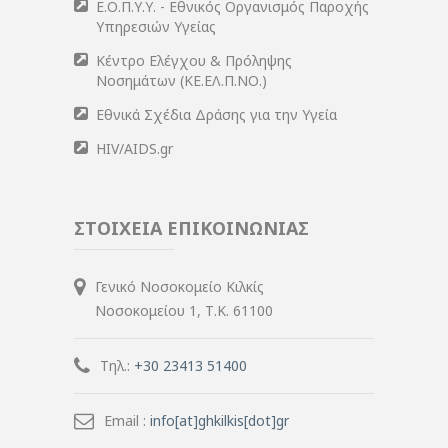
Ε.Ο.Π.Υ.Υ. - Εθνικός Οργανισμός Παροχής
Υπηρεσιών Υγείας
Κέντρο Ελέγχου & Πρόληψης
Νοσημάτων (ΚΕ.ΕΛ.Π.ΝΟ.)
Εθνικά Σχέδια Δράσης για την Υγεία
HIV/AIDS.gr
ΣΤΟΙΧΕΙΑ ΕΠΙΚΟΙΝΩΝΙΑΣ
Γενικό Νοσοκομείο Κιλκίς
Νοσοκομείου 1, Τ.Κ. 61100
Τηλ.:
+30 23413 51400
Email :
info[at]ghkilkis[dot]gr