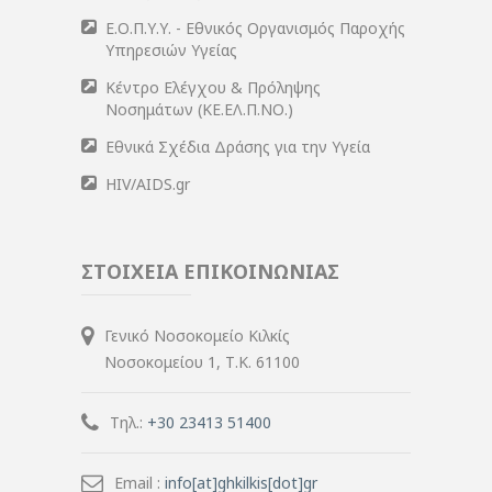
Ε.Ο.Π.Υ.Υ. - Εθνικός Οργανισμός Παροχής
Υπηρεσιών Υγείας
Κέντρο Ελέγχου & Πρόληψης
Νοσημάτων (ΚΕ.ΕΛ.Π.ΝΟ.)
Εθνικά Σχέδια Δράσης για την Υγεία
HIV/AIDS.gr
ΣΤΟΙΧΕΙΑ ΕΠΙΚΟΙΝΩΝΙΑΣ
Γενικό Νοσοκομείο Κιλκίς
Νοσοκομείου 1, Τ.Κ. 61100
Τηλ.:
+30 23413 51400
Email :
info[at]ghkilkis[dot]gr