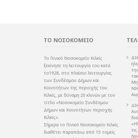
ΤΟ ΝΟΣΟΚΟΜΕΙΟ
ΤΕΛ
ΔI
Το Γενικό Νοσοκομείο Κιλκίς
ηλ
ξεκίνησε τη λειτουργία του κατά
τη
το1928, στο πλαίσιο λειτουργίας
τακ
των Συνδέσμου Δήμων και
Μη
Κοινοτήτων της περιοχής του
NIK
Aug
Κιλκίς, με δύναμη 20 κλινών με τον
τίτλο «Νοσοκομείο Συνδέσμου
ΔI
Δήμων και Κοινοτήτων περιοχής
Αν
Κιλκίς».
δι
«Η
Σήμερα το Γενικό Νοσοκομείο Κιλκίς
τις
διαθέτει παραπάνω από 15 τομείς
Νο