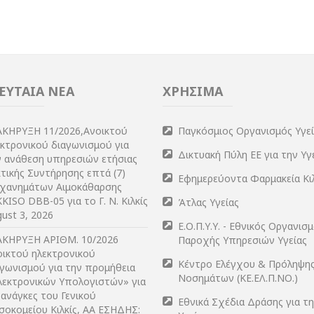
ΕΥΤΑΙΑ ΝΕΑ
ΧΡΗΣΙΜΑ
ΑΚΗΡΥΞΗ 11/2026,Ανοικτού
Παγκόσμιος Οργανισμός Υγε
εκτρονικού διαγωνισμού για
Δικτυακή Πύλη ΕΕ για την Υγ
ν ανάθεση υπηρεσιών ετήσιας
τικής Συντήρησης επτά (7)
Εφημερεύοντα Φαρμακεία Κι
χανημάτων Αιμοκάθαρσης
KISO DBB-05 για το Γ. Ν. Κιλκίς
Άτλας Υγείας
ust 3, 2026
Ε.Ο.Π.Υ.Υ. - Εθνικός Οργανισ
ΑΚΗΡΥΞΗ ΑΡIΘΜ. 10/2026
Παροχής Υπηρεσιών Υγείας
οικτού ηλεκτρονικού
Κέντρο Ελέγχου & Πρόληψη
αγωνισμού για την προμήθεια
Νοσημάτων (ΚΕ.ΕΛ.Π.ΝΟ.)
λεκτρονικών Υπολογιστών» για
 ανάγκες του Γενικού
Εθνικά Σχέδια Δράσης για τ
σοκομείου Κιλκίς, ΑΑ ΕΣΗΔΗΣ: