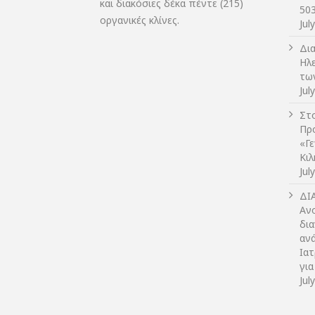
και διακόσιες δέκα πέντε (215)
50
οργανικές κλίνες.
Jul
Δι
Ηλ
τω
Jul
Στο
Πρ
«Γ
Κι
Jul
ΔI
Αν
δια
αν
Ια
για
Jul