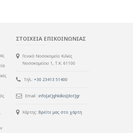
ΣΤΟΙΧΕΙΑ ΕΠΙΚΟΙΝΩΝΙΑΣ
ίας
Γενικό Νοσοκομείο Κιλκίς
Νοσοκομείου 1, Τ.Κ. 61100
εία
λκίς
Τηλ.:
+30 23413 51400
μός
Email :
info[at]ghkilkis[dot]gr
ς
Χάρτης:
Βρείτε μας στο χάρτη
ην