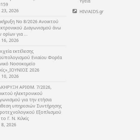
Υγεία
3159
y 23, 2026
HIV/AIDS.gr
ακήρυξη Νο 8/2026 Ανοικτού
εκτρονικού Διαγωνισμού άνω
ν ορίων για …
y 16, 2026
ιχεία εκτέλεσης
οϋπολογισμού Ενιαίου Φορέα
ενικό Νοσοκομείο
λκίς»_ΙΟΥΝΙΟΣ 2026
y 10, 2026
ΑΚΗΡΥΞΗ ΑΡIΘΜ. 7/2026,
οικτού ηλεκτρονικού
γωνισμού για την ετήσια
άθεση υπηρεσιών Συντήρησης
τροτεχνολογικού Εξοπλισμού
 το Γ. Ν. Κιλκίς
y 8, 2026