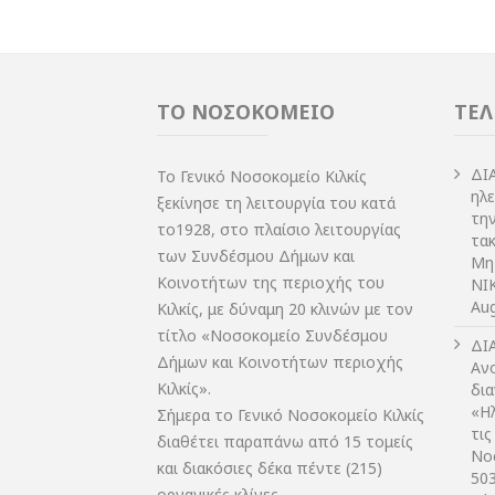
ΤΟ ΝΟΣΟΚΟΜΕΙΟ
ΤΕΛ
ΔI
Το Γενικό Νοσοκομείο Κιλκίς
ηλ
ξεκίνησε τη λειτουργία του κατά
τη
το1928, στο πλαίσιο λειτουργίας
τακ
των Συνδέσμου Δήμων και
Μη
Κοινοτήτων της περιοχής του
NIK
Aug
Κιλκίς, με δύναμη 20 κλινών με τον
τίτλο «Νοσοκομείο Συνδέσμου
ΔI
Δήμων και Κοινοτήτων περιοχής
Αν
Κιλκίς».
δι
«Η
Σήμερα το Γενικό Νοσοκομείο Κιλκίς
τις
διαθέτει παραπάνω από 15 τομείς
Νο
και διακόσιες δέκα πέντε (215)
50
οργανικές κλίνες.