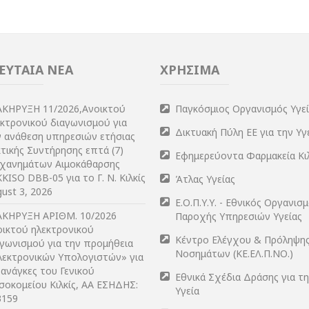
ΕΥΤΑΙΑ ΝΕΑ
ΧΡΗΣΙΜΑ
ΑΚΗΡΥΞΗ 11/2026,Ανοικτού
Παγκόσμιος Οργανισμός Υγε
εκτρονικού διαγωνισμού για
Δικτυακή Πύλη ΕΕ για την Υγ
ν ανάθεση υπηρεσιών ετήσιας
τικής Συντήρησης επτά (7)
Εφημερεύοντα Φαρμακεία Κι
χανημάτων Αιμοκάθαρσης
KISO DBB-05 για το Γ. Ν. Κιλκίς
Άτλας Υγείας
ust 3, 2026
Ε.Ο.Π.Υ.Υ. - Εθνικός Οργανισ
ΑΚΗΡΥΞΗ ΑΡIΘΜ. 10/2026
Παροχής Υπηρεσιών Υγείας
οικτού ηλεκτρονικού
Κέντρο Ελέγχου & Πρόληψη
αγωνισμού για την προμήθεια
Νοσημάτων (ΚΕ.ΕΛ.Π.ΝΟ.)
λεκτρονικών Υπολογιστών» για
 ανάγκες του Γενικού
Εθνικά Σχέδια Δράσης για τ
σοκομείου Κιλκίς, ΑΑ ΕΣΗΔΗΣ:
Υγεία
3159