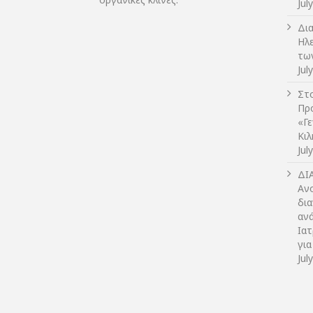
Jul
Δι
Ηλ
τω
Jul
Στο
Πρ
«Γ
Κι
Jul
ΔI
Αν
δια
αν
Ια
για
Jul