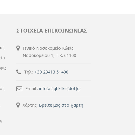
ΣΤΟΙΧΕΙΑ ΕΠΙΚΟΙΝΩΝΙΑΣ
ίας
Γενικό Νοσοκομείο Κιλκίς
Νοσοκομείου 1, Τ.Κ. 61100
εία
λκίς
Τηλ.:
+30 23413 51400
μός
Email :
info[at]ghkilkis[dot]gr
ς
Χάρτης:
Βρείτε μας στο χάρτη
ην