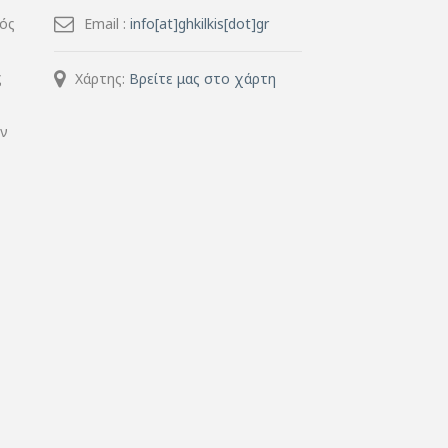
μός
Email :
info[at]ghkilkis[dot]gr
ς
Χάρτης:
Βρείτε μας στο χάρτη
ην