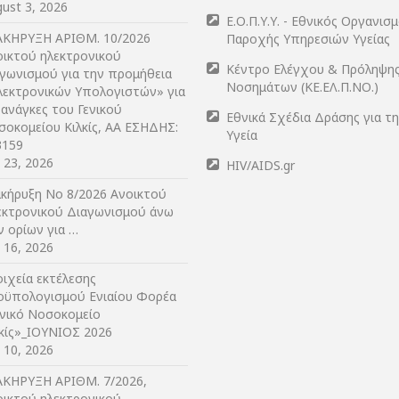
ust 3, 2026
Ε.Ο.Π.Υ.Υ. - Εθνικός Οργανισ
ΑΚΗΡΥΞΗ ΑΡIΘΜ. 10/2026
Παροχής Υπηρεσιών Υγείας
οικτού ηλεκτρονικού
Κέντρο Ελέγχου & Πρόληψη
αγωνισμού για την προμήθεια
Νοσημάτων (ΚΕ.ΕΛ.Π.ΝΟ.)
λεκτρονικών Υπολογιστών» για
 ανάγκες του Γενικού
Εθνικά Σχέδια Δράσης για τ
σοκομείου Κιλκίς, ΑΑ ΕΣΗΔΗΣ:
Υγεία
3159
y 23, 2026
HIV/AIDS.gr
ακήρυξη Νο 8/2026 Ανοικτού
εκτρονικού Διαγωνισμού άνω
ν ορίων για …
y 16, 2026
ιχεία εκτέλεσης
οϋπολογισμού Ενιαίου Φορέα
ενικό Νοσοκομείο
λκίς»_ΙΟΥΝΙΟΣ 2026
y 10, 2026
ΑΚΗΡΥΞΗ ΑΡIΘΜ. 7/2026,
οικτού ηλεκτρονικού