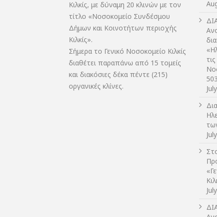
Aug
Κιλκίς, με δύναμη 20 κλινών με τον
τίτλο «Νοσοκομείο Συνδέσμου
ΔI
Δήμων και Κοινοτήτων περιοχής
Αν
Κιλκίς».
δι
«Η
Σήμερα το Γενικό Νοσοκομείο Κιλκίς
τις
διαθέτει παραπάνω από 15 τομείς
Νο
και διακόσιες δέκα πέντε (215)
50
οργανικές κλίνες.
Jul
Δι
Ηλ
τω
Jul
Στο
Πρ
«Γ
Κι
Jul
ΔI
Αν