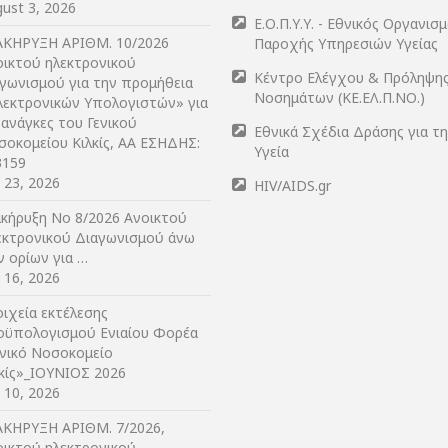
ust 3, 2026
Ε.Ο.Π.Υ.Υ. - Εθνικός Οργανισ
ΑΚΗΡΥΞΗ ΑΡIΘΜ. 10/2026
Παροχής Υπηρεσιών Υγείας
οικτού ηλεκτρονικού
Κέντρο Ελέγχου & Πρόληψη
αγωνισμού για την προμήθεια
Νοσημάτων (ΚΕ.ΕΛ.Π.ΝΟ.)
λεκτρονικών Υπολογιστών» για
 ανάγκες του Γενικού
Εθνικά Σχέδια Δράσης για τ
σοκομείου Κιλκίς, ΑΑ ΕΣΗΔΗΣ:
Υγεία
3159
y 23, 2026
HIV/AIDS.gr
ακήρυξη Νο 8/2026 Ανοικτού
εκτρονικού Διαγωνισμού άνω
ν ορίων για …
y 16, 2026
ιχεία εκτέλεσης
οϋπολογισμού Ενιαίου Φορέα
ενικό Νοσοκομείο
λκίς»_ΙΟΥΝΙΟΣ 2026
y 10, 2026
ΑΚΗΡΥΞΗ ΑΡIΘΜ. 7/2026,
οικτού ηλεκτρονικού