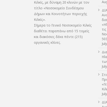
Aug
Κιλκίς, με δύναμη 20 κλινών με τον
τίτλο «Νοσοκομείο Συνδέσμου
ΔI
Δήμων και Κοινοτήτων περιοχής
Αν
Κιλκίς».
δι
«Η
Σήμερα το Γενικό Νοσοκομείο Κιλκίς
τις
διαθέτει παραπάνω από 15 τομείς
Νο
και διακόσιες δέκα πέντε (215)
50
οργανικές κλίνες.
Jul
Δι
Ηλ
τω
Jul
Στο
Πρ
«Γ
Κι
Jul
ΔI
Αν