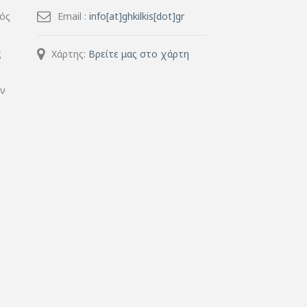
μός
Email :
info[at]ghkilkis[dot]gr
ς
Χάρτης:
Βρείτε μας στο χάρτη
ην