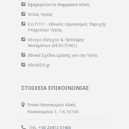
Εφημερεύοντα Φαρμακεία Κιλκίς
Άτλας Υγείας
Ε.Ο.Π.Υ.Υ. - Εθνικός Οργανισμός Παροχής
Υπηρεσιών Υγείας
Κέντρο Ελέγχου & Πρόληψης
Νοσημάτων (ΚΕ.ΕΛ.Π.ΝΟ.)
Εθνικά Σχέδια Δράσης για την Υγεία
HIV/AIDS.gr
ΣΤΟΙΧΕΙΑ ΕΠΙΚΟΙΝΩΝΙΑΣ
Γενικό Νοσοκομείο Κιλκίς
Νοσοκομείου 1, Τ.Κ. 61100
Τηλ.:
+30 23413 51400