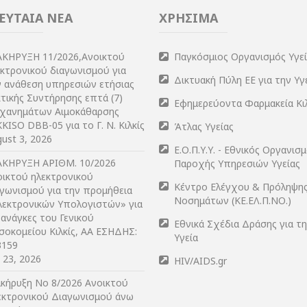
ΕΥΤΑΙΑ ΝΕΑ
ΧΡΗΣΙΜΑ
ΑΚΗΡΥΞΗ 11/2026,Ανοικτού
Παγκόσμιος Οργανισμός Υγε
εκτρονικού διαγωνισμού για
Δικτυακή Πύλη ΕΕ για την Υγ
ν ανάθεση υπηρεσιών ετήσιας
τικής Συντήρησης επτά (7)
Εφημερεύοντα Φαρμακεία Κι
χανημάτων Αιμοκάθαρσης
KISO DBB-05 για το Γ. Ν. Κιλκίς
Άτλας Υγείας
ust 3, 2026
Ε.Ο.Π.Υ.Υ. - Εθνικός Οργανισ
ΑΚΗΡΥΞΗ ΑΡIΘΜ. 10/2026
Παροχής Υπηρεσιών Υγείας
οικτού ηλεκτρονικού
Κέντρο Ελέγχου & Πρόληψη
αγωνισμού για την προμήθεια
Νοσημάτων (ΚΕ.ΕΛ.Π.ΝΟ.)
λεκτρονικών Υπολογιστών» για
 ανάγκες του Γενικού
Εθνικά Σχέδια Δράσης για τ
σοκομείου Κιλκίς, ΑΑ ΕΣΗΔΗΣ:
Υγεία
3159
y 23, 2026
HIV/AIDS.gr
ακήρυξη Νο 8/2026 Ανοικτού
εκτρονικού Διαγωνισμού άνω