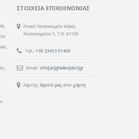
ΣΤΟΙΧΕΙΑ ΕΠΙΚΟΙΝΩΝΙΑΣ
ίας
Γενικό Νοσοκομείο Κιλκίς
Νοσοκομείου 1, Τ.Κ. 61100
εία
λκίς
Τηλ.:
+30 23413 51400
μός
Email :
info[at]ghkilkis[dot]gr
ς
Χάρτης:
Βρείτε μας στο χάρτη
ην