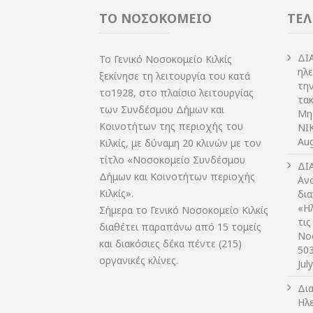
ΤΟ ΝΟΣΟΚΟΜΕΙΟ
ΤΕΛ
ΔI
Το Γενικό Νοσοκομείο Κιλκίς
ηλ
ξεκίνησε τη λειτουργία του κατά
τη
το1928, στο πλαίσιο λειτουργίας
τακ
των Συνδέσμου Δήμων και
Μη
Κοινοτήτων της περιοχής του
NIK
Aug
Κιλκίς, με δύναμη 20 κλινών με τον
τίτλο «Νοσοκομείο Συνδέσμου
ΔI
Δήμων και Κοινοτήτων περιοχής
Αν
Κιλκίς».
δι
«Η
Σήμερα το Γενικό Νοσοκομείο Κιλκίς
τις
διαθέτει παραπάνω από 15 τομείς
Νο
και διακόσιες δέκα πέντε (215)
50
οργανικές κλίνες.
Jul
Δι
Ηλ