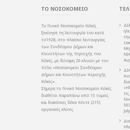
ΤΟ ΝΟΣΟΚΟΜΕΙΟ
ΤΕΛ
ΔI
Το Γενικό Νοσοκομείο Κιλκίς
ηλ
ξεκίνησε τη λειτουργία του κατά
τη
το1928, στο πλαίσιο λειτουργίας
τακ
των Συνδέσμου Δήμων και
Μη
Κοινοτήτων της περιοχής του
NIK
Aug
Κιλκίς, με δύναμη 20 κλινών με τον
τίτλο «Νοσοκομείο Συνδέσμου
ΔI
Δήμων και Κοινοτήτων περιοχής
Αν
Κιλκίς».
δι
«Η
Σήμερα το Γενικό Νοσοκομείο Κιλκίς
τις
διαθέτει παραπάνω από 15 τομείς
Νο
και διακόσιες δέκα πέντε (215)
50
οργανικές κλίνες.
Jul
Δι
Ηλ