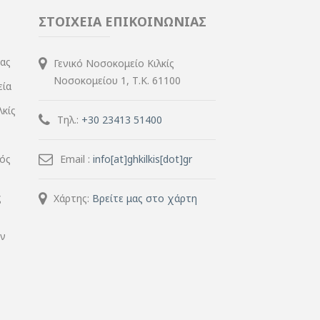
ΣΤΟΙΧΕΙΑ ΕΠΙΚΟΙΝΩΝΙΑΣ
ίας
Γενικό Νοσοκομείο Κιλκίς
Νοσοκομείου 1, Τ.Κ. 61100
εία
λκίς
Τηλ.:
+30 23413 51400
μός
Email :
info[at]ghkilkis[dot]gr
ς
Χάρτης:
Βρείτε μας στο χάρτη
ην