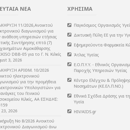
ΕΥΤΑΙΑ ΝΕΑ
ΧΡΗΣΙΜΑ
ΑΚΗΡΥΞΗ 11/2026,Ανοικτού
Παγκόσμιος Οργανισμός Υγε
εκτρονικού διαγωνισμού για
Δικτυακή Πύλη ΕΕ για την Υγ
ν ανάθεση υπηρεσιών ετήσιας
τικής Συντήρησης επτά (7)
Εφημερεύοντα Φαρμακεία Κι
χανημάτων Αιμοκάθαρσης
KISO DBB-05 για το Γ. Ν. Κιλκίς
Άτλας Υγείας
ust 3, 2026
Ε.Ο.Π.Υ.Υ. - Εθνικός Οργανισ
ΑΚΗΡΥΞΗ ΑΡIΘΜ. 10/2026
Παροχής Υπηρεσιών Υγείας
οικτού ηλεκτρονικού
Κέντρο Ελέγχου & Πρόληψη
αγωνισμού για την προμήθεια
Νοσημάτων (ΚΕ.ΕΛ.Π.ΝΟ.)
λεκτρονικών Υπολογιστών» για
 ανάγκες του Γενικού
Εθνικά Σχέδια Δράσης για τ
σοκομείου Κιλκίς, ΑΑ ΕΣΗΔΗΣ:
Υγεία
3159
y 23, 2026
HIV/AIDS.gr
ακήρυξη Νο 8/2026 Ανοικτού
εκτρονικού Διαγωνισμού άνω