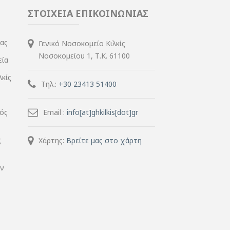
ΣΤΟΙΧΕΙΑ ΕΠΙΚΟΙΝΩΝΙΑΣ
ίας
Γενικό Νοσοκομείο Κιλκίς
Νοσοκομείου 1, Τ.Κ. 61100
εία
λκίς
Τηλ.:
+30 23413 51400
μός
Email :
info[at]ghkilkis[dot]gr
ς
Χάρτης:
Βρείτε μας στο χάρτη
ην