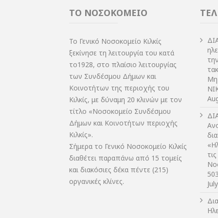
ΤΟ ΝΟΣΟΚΟΜΕΙΟ
ΤΕΛ
ΔI
Το Γενικό Νοσοκομείο Κιλκίς
ηλ
ξεκίνησε τη λειτουργία του κατά
τη
το1928, στο πλαίσιο λειτουργίας
τακ
των Συνδέσμου Δήμων και
Μη
Κοινοτήτων της περιοχής του
NIK
Aug
Κιλκίς, με δύναμη 20 κλινών με τον
τίτλο «Νοσοκομείο Συνδέσμου
ΔI
Δήμων και Κοινοτήτων περιοχής
Αν
Κιλκίς».
δι
«Η
Σήμερα το Γενικό Νοσοκομείο Κιλκίς
τις
διαθέτει παραπάνω από 15 τομείς
Νο
και διακόσιες δέκα πέντε (215)
50
οργανικές κλίνες.
Jul
Δι
Ηλ