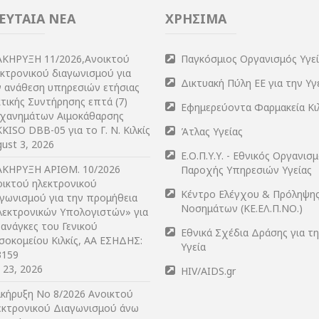
ΕΥΤΑΙΑ ΝΕΑ
ΧΡΗΣΙΜΑ
ΑΚΗΡΥΞΗ 11/2026,Ανοικτού
Παγκόσμιος Οργανισμός Υγε
εκτρονικού διαγωνισμού για
Δικτυακή Πύλη ΕΕ για την Υγ
ν ανάθεση υπηρεσιών ετήσιας
τικής Συντήρησης επτά (7)
Εφημερεύοντα Φαρμακεία Κι
χανημάτων Αιμοκάθαρσης
KISO DBB-05 για το Γ. Ν. Κιλκίς
Άτλας Υγείας
ust 3, 2026
Ε.Ο.Π.Υ.Υ. - Εθνικός Οργανισ
ΑΚΗΡΥΞΗ ΑΡIΘΜ. 10/2026
Παροχής Υπηρεσιών Υγείας
οικτού ηλεκτρονικού
Κέντρο Ελέγχου & Πρόληψη
αγωνισμού για την προμήθεια
Νοσημάτων (ΚΕ.ΕΛ.Π.ΝΟ.)
λεκτρονικών Υπολογιστών» για
 ανάγκες του Γενικού
Εθνικά Σχέδια Δράσης για τ
σοκομείου Κιλκίς, ΑΑ ΕΣΗΔΗΣ:
Υγεία
3159
y 23, 2026
HIV/AIDS.gr
ακήρυξη Νο 8/2026 Ανοικτού
εκτρονικού Διαγωνισμού άνω