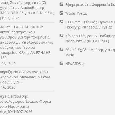
τικής Συντήρησης επτά (7)
Εφημερεύοντα Φαρμακεία Κι
χανημάτων Αιμοκάθαρσης
KISO DBB-05 για το Γ. Ν. Κιλκίς
Άτλας Υγείας
ust 3, 2026
Ε.Ο.Π.Υ.Υ. - Εθνικός Οργανισ
ΑΚΗΡΥΞΗ ΑΡIΘΜ. 10/2026
Παροχής Υπηρεσιών Υγείας
οικτού ηλεκτρονικού
Κέντρο Ελέγχου & Πρόληψη
αγωνισμού για την προμήθεια
Νοσημάτων (ΚΕ.ΕΛ.Π.ΝΟ.)
λεκτρονικών Υπολογιστών» για
 ανάγκες του Γενικού
Εθνικά Σχέδια Δράσης για τ
σοκομείου Κιλκίς, ΑΑ ΕΣΗΔΗΣ:
Υγεία
3159
y 23, 2026
HIV/AIDS.gr
ακήρυξη Νο 8/2026 Ανοικτού
εκτρονικού Διαγωνισμού άνω
ν ορίων για …
y 16, 2026
ιχεία εκτέλεσης
οϋπολογισμού Ενιαίου Φορέα
ενικό Νοσοκομείο
λκίς»_ΙΟΥΝΙΟΣ 2026