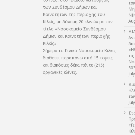
τακ
των Συνδέσμου Δήμων και
Μη
Κοινοτήτων της περιοχής του
NIK
Aug
Κιλκίς, με δύναμη 20 κλινών με τον
τίτλο «Νοσοκομείο Συνδέσμου
ΔI
Δήμων και Κοινοτήτων περιοχής
Αν
Κιλκίς».
δι
«Η
Σήμερα το Γενικό Νοσοκομείο Κιλκίς
τις
διαθέτει παραπάνω από 15 τομείς
Νο
και διακόσιες δέκα πέντε (215)
50
οργανικές κλίνες.
Jul
Δι
Ηλ
τω
Jul
Στο
Πρ
«Γ
Κι