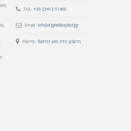
λκίς
Τηλ.:
+30 23413 51400
μός
Email :
info[at]ghkilkis[dot]gr
ς
Χάρτης:
Βρείτε μας στο χάρτη
ην