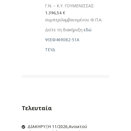
Γ.Ν. – Κ.Υ. ΓΟΥΜΕΝΙΣΣΑΣ:
1.396,54 €
συμπεριλαμβανομένου Φ.Π.Α.
Δείτε τη διακήρυξη
εδώ
ΨΙΕΦ4690Β2-51Α
ΤΕΥΔ
Τελευταία
ΔIΑΚΗΡΥΞΗ 11/2026,Ανοικτού