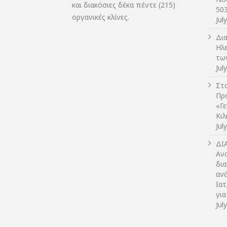
και διακόσιες δέκα πέντε (215)
50
οργανικές κλίνες.
Jul
Δι
Ηλ
τω
Jul
Στο
Πρ
«Γ
Κι
Jul
ΔI
Αν
δια
αν
Ια
για
Jul