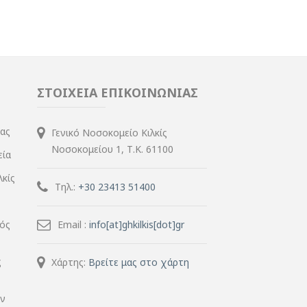
ΣΤΟΙΧΕΙΑ ΕΠΙΚΟΙΝΩΝΙΑΣ
ίας
Γενικό Νοσοκομείο Κιλκίς
Νοσοκομείου 1, Τ.Κ. 61100
εία
λκίς
Τηλ.:
+30 23413 51400
μός
Email :
info[at]ghkilkis[dot]gr
ς
Χάρτης:
Βρείτε μας στο χάρτη
ην