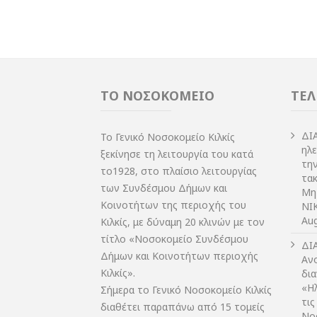
ΤΟ ΝΟΣΟΚΟΜΕΙΟ
ΤΕΛ
ΔI
Το Γενικό Νοσοκομείο Κιλκίς
ηλ
ξεκίνησε τη λειτουργία του κατά
τη
το1928, στο πλαίσιο λειτουργίας
τακ
των Συνδέσμου Δήμων και
Μη
Κοινοτήτων της περιοχής του
NIK
Aug
Κιλκίς, με δύναμη 20 κλινών με τον
τίτλο «Νοσοκομείο Συνδέσμου
ΔI
Δήμων και Κοινοτήτων περιοχής
Αν
Κιλκίς».
δι
«Η
Σήμερα το Γενικό Νοσοκομείο Κιλκίς
τις
διαθέτει παραπάνω από 15 τομείς
Νο