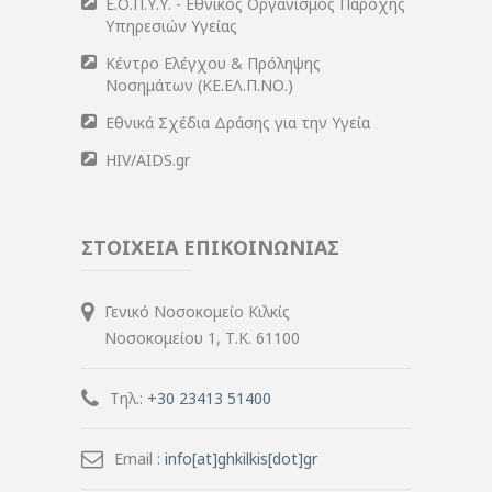
Ε.Ο.Π.Υ.Υ. - Εθνικός Οργανισμός Παροχής
Υπηρεσιών Υγείας
Κέντρο Ελέγχου & Πρόληψης
Νοσημάτων (ΚΕ.ΕΛ.Π.ΝΟ.)
Εθνικά Σχέδια Δράσης για την Υγεία
HIV/AIDS.gr
ΣΤΟΙΧΕΙΑ ΕΠΙΚΟΙΝΩΝΙΑΣ
Γενικό Νοσοκομείο Κιλκίς
Νοσοκομείου 1, Τ.Κ. 61100
Τηλ.:
+30 23413 51400
Email :
info[at]ghkilkis[dot]gr