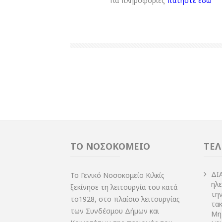
Για πληροφορίες
πατήστε εδώ
ΤΟ ΝΟΣΟΚΟΜΕΙΟ
ΤΕΛ
ΔI
Το Γενικό Νοσοκομείο Κιλκίς
ηλ
ξεκίνησε τη λειτουργία του κατά
τη
το1928, στο πλαίσιο λειτουργίας
τακ
των Συνδέσμου Δήμων και
Μη