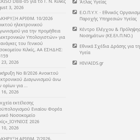
KISO DBB-05 για το Γ. Ν. Κιλκίς
Άτλας Υγείας
ust 3, 2026
Ε.Ο.Π.Υ.Υ. - Εθνικός Οργανισ
ΑΚΗΡΥΞΗ ΑΡIΘΜ. 10/2026
Παροχής Υπηρεσιών Υγείας
οικτού ηλεκτρονικού
Κέντρο Ελέγχου & Πρόληψη
αγωνισμού για την προμήθεια
Νοσημάτων (ΚΕ.ΕΛ.Π.ΝΟ.)
λεκτρονικών Υπολογιστών» για
 ανάγκες του Γενικού
Εθνικά Σχέδια Δράσης για τ
σοκομείου Κιλκίς, ΑΑ ΕΣΗΔΗΣ:
Υγεία
3159
y 23, 2026
HIV/AIDS.gr
ακήρυξη Νο 8/2026 Ανοικτού
εκτρονικού Διαγωνισμού άνω
ν ορίων για …
y 16, 2026
ιχεία εκτέλεσης
οϋπολογισμού Ενιαίου Φορέα
ενικό Νοσοκομείο
λκίς»_ΙΟΥΝΙΟΣ 2026
y 10, 2026
ΑΚΗΡΥΞΗ ΑΡIΘΜ. 7/2026,