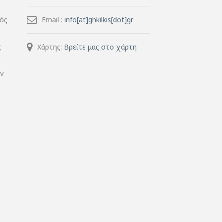
μός
Email :
info[at]ghkilkis[dot]gr
ς
Χάρτης:
Βρείτε μας στο χάρτη
ην