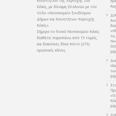
Κοινοτήτων της περιοχής του
NIK
Aug
Κιλκίς, με δύναμη 20 κλινών με τον
τίτλο «Νοσοκομείο Συνδέσμου
ΔI
Δήμων και Κοινοτήτων περιοχής
Αν
Κιλκίς».
δι
«Η
Σήμερα το Γενικό Νοσοκομείο Κιλκίς
τις
διαθέτει παραπάνω από 15 τομείς
Νο
και διακόσιες δέκα πέντε (215)
50
οργανικές κλίνες.
Jul
Δι
Ηλ
τω
Jul
Στο
Πρ
«Γ
Κι
Jul
ΔI