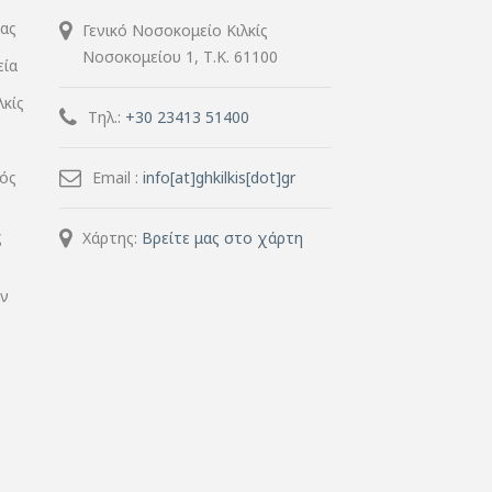
ίας
Γενικό Νοσοκομείο Κιλκίς
Νοσοκομείου 1, Τ.Κ. 61100
εία
λκίς
Τηλ.:
+30 23413 51400
μός
Email :
info[at]ghkilkis[dot]gr
ς
Χάρτης:
Βρείτε μας στο χάρτη
ην