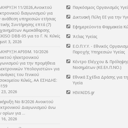
ΑΚΗΡΥΞΗ 11/2026,Ανοικτού
Παγκόσμιος Οργανισμός Υγε
εκτρονικού διαγωνισμού για
Δικτυακή Πύλη ΕΕ για την Υγ
ν ανάθεση υπηρεσιών ετήσιας
τικής Συντήρησης επτά (7)
Εφημερεύοντα Φαρμακεία Κι
χανημάτων Αιμοκάθαρσης
KISO DBB-05 για το Γ. Ν. Κιλκίς
Άτλας Υγείας
ust 3, 2026
Ε.Ο.Π.Υ.Υ. - Εθνικός Οργανισ
ΑΚΗΡΥΞΗ ΑΡIΘΜ. 10/2026
Παροχής Υπηρεσιών Υγείας
οικτού ηλεκτρονικού
Κέντρο Ελέγχου & Πρόληψη
αγωνισμού για την προμήθεια
Νοσημάτων (ΚΕ.ΕΛ.Π.ΝΟ.)
λεκτρονικών Υπολογιστών» για
 ανάγκες του Γενικού
Εθνικά Σχέδια Δράσης για τ
σοκομείου Κιλκίς, ΑΑ ΕΣΗΔΗΣ:
Υγεία
3159
y 23, 2026
HIV/AIDS.gr
ακήρυξη Νο 8/2026 Ανοικτού
εκτρονικού Διαγωνισμού άνω
ν ορίων για …
y 16, 2026