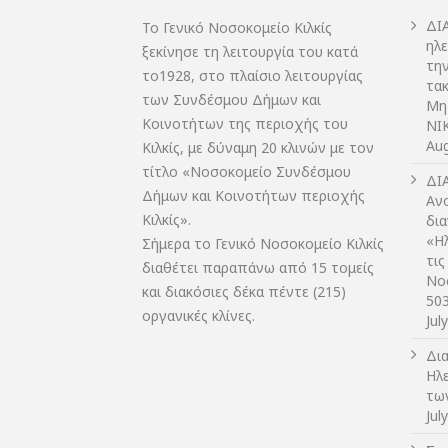
ΔI
Το Γενικό Νοσοκομείο Κιλκίς
ηλ
ξεκίνησε τη λειτουργία του κατά
τη
το1928, στο πλαίσιο λειτουργίας
τακ
των Συνδέσμου Δήμων και
Μη
Κοινοτήτων της περιοχής του
NIK
Aug
Κιλκίς, με δύναμη 20 κλινών με τον
τίτλο «Νοσοκομείο Συνδέσμου
ΔI
Δήμων και Κοινοτήτων περιοχής
Αν
Κιλκίς».
δι
«Η
Σήμερα το Γενικό Νοσοκομείο Κιλκίς
τις
διαθέτει παραπάνω από 15 τομείς
Νο
και διακόσιες δέκα πέντε (215)
50
οργανικές κλίνες.
Jul
Δι
Ηλ
τω
Jul