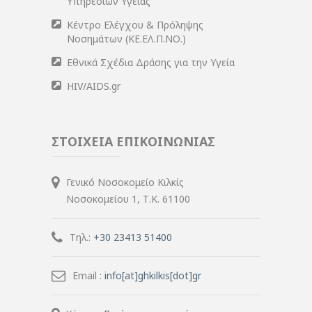
Υπηρεσιών Υγείας
Κέντρο Ελέγχου & Πρόληψης
Νοσημάτων (ΚΕ.ΕΛ.Π.ΝΟ.)
Εθνικά Σχέδια Δράσης για την Υγεία
HIV/AIDS.gr
ΣΤΟΙΧΕΙΑ ΕΠΙΚΟΙΝΩΝΙΑΣ
Γενικό Νοσοκομείο Κιλκίς
Νοσοκομείου 1, Τ.Κ. 61100
Τηλ.:
+30 23413 51400
Email :
info[at]ghkilkis[dot]gr