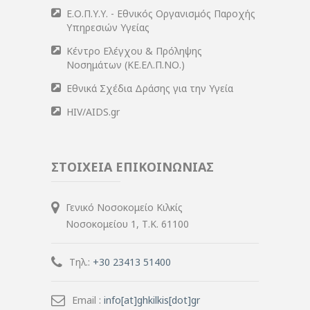
Ε.Ο.Π.Υ.Υ. - Εθνικός Οργανισμός Παροχής
Υπηρεσιών Υγείας
Κέντρο Ελέγχου & Πρόληψης
Νοσημάτων (ΚΕ.ΕΛ.Π.ΝΟ.)
Εθνικά Σχέδια Δράσης για την Υγεία
HIV/AIDS.gr
ΣΤΟΙΧΕΙΑ ΕΠΙΚΟΙΝΩΝΙΑΣ
Γενικό Νοσοκομείο Κιλκίς
Νοσοκομείου 1, Τ.Κ. 61100
Τηλ.:
+30 23413 51400
Email :
info[at]ghkilkis[dot]gr