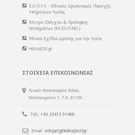
Ε.Ο.Π.Υ.Υ. - Εθνικός Οργανισμός Παροχής
Υπηρεσιών Υγείας
Κέντρο Ελέγχου & Πρόληψης
Νοσημάτων (ΚΕ.ΕΛ.Π.ΝΟ.)
Εθνικά Σχέδια Δράσης για την Υγεία
HIV/AIDS.gr
ΣΤΟΙΧΕΙΑ ΕΠΙΚΟΙΝΩΝΙΑΣ
Γενικό Νοσοκομείο Κιλκίς
Νοσοκομείου 1, Τ.Κ. 61100
Τηλ.:
+30 23413 51400
Email :
info[at]ghkilkis[dot]gr