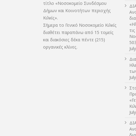
τίτλο «Νοσοκομείο Συνδέσμου
ΔI
Δήμων και Κοινοτήτων περιοχής
Αν
Κιλκίς».
δι
«Η
Σήμερα το Γενικό Νοσοκομείο Κιλκίς
τις
διαθέτει παραπάνω από 15 τομείς
Νο
και διακόσιες δέκα πέντε (215)
50
οργανικές κλίνες.
Jul
Δι
Ηλ
τω
Jul
Στο
Πρ
«Γ
Κι
Jul
ΔI
Αν
δια