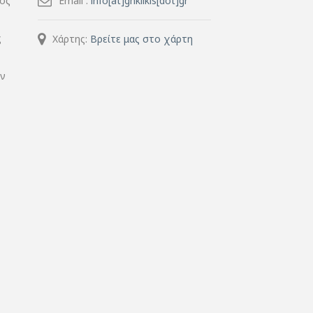
μός
Email :
info[at]ghkilkis[dot]gr
ς
Χάρτης:
Βρείτε μας στο χάρτη
ην