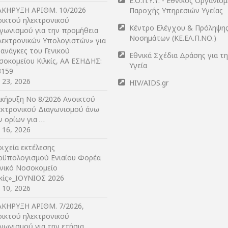
Ε.Ο.Π.Υ.Υ. - Εθνικός Οργανισ
ΑΚΗΡΥΞΗ ΑΡIΘΜ. 10/2026
Παροχής Υπηρεσιών Υγείας
οικτού ηλεκτρονικού
Κέντρο Ελέγχου & Πρόληψη
αγωνισμού για την προμήθεια
Νοσημάτων (ΚΕ.ΕΛ.Π.ΝΟ.)
λεκτρονικών Υπολογιστών» για
 ανάγκες του Γενικού
Εθνικά Σχέδια Δράσης για τ
σοκομείου Κιλκίς, ΑΑ ΕΣΗΔΗΣ:
Υγεία
3159
y 23, 2026
HIV/AIDS.gr
ακήρυξη Νο 8/2026 Ανοικτού
εκτρονικού Διαγωνισμού άνω
ν ορίων για …
y 16, 2026
ιχεία εκτέλεσης
οϋπολογισμού Ενιαίου Φορέα
ενικό Νοσοκομείο
λκίς»_ΙΟΥΝΙΟΣ 2026
y 10, 2026
ΑΚΗΡΥΞΗ ΑΡIΘΜ. 7/2026,
οικτού ηλεκτρονικού
γωνισμού για την ετήσια