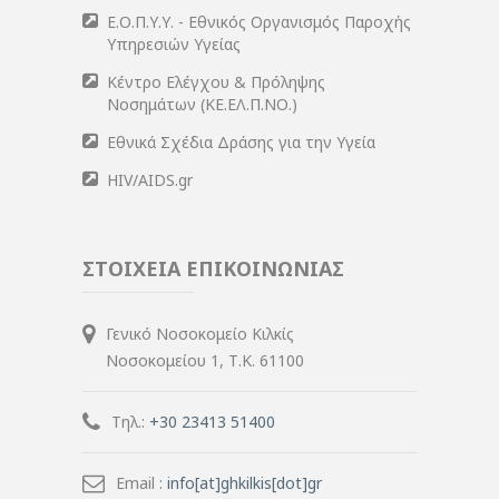
Ε.Ο.Π.Υ.Υ. - Εθνικός Οργανισμός Παροχής
Υπηρεσιών Υγείας
Κέντρο Ελέγχου & Πρόληψης
Νοσημάτων (ΚΕ.ΕΛ.Π.ΝΟ.)
Εθνικά Σχέδια Δράσης για την Υγεία
HIV/AIDS.gr
ΣΤΟΙΧΕΙΑ ΕΠΙΚΟΙΝΩΝΙΑΣ
Γενικό Νοσοκομείο Κιλκίς
Νοσοκομείου 1, Τ.Κ. 61100
Τηλ.:
+30 23413 51400
Email :
info[at]ghkilkis[dot]gr