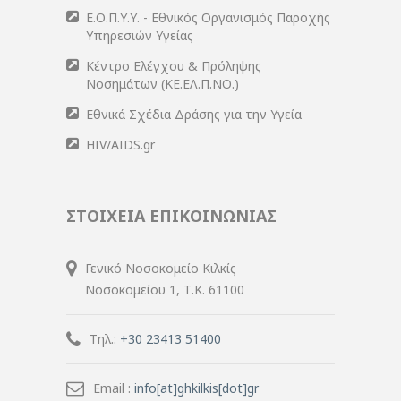
Ε.Ο.Π.Υ.Υ. - Εθνικός Οργανισμός Παροχής
Υπηρεσιών Υγείας
Κέντρο Ελέγχου & Πρόληψης
Νοσημάτων (ΚΕ.ΕΛ.Π.ΝΟ.)
Εθνικά Σχέδια Δράσης για την Υγεία
HIV/AIDS.gr
ΣΤΟΙΧΕΙΑ ΕΠΙΚΟΙΝΩΝΙΑΣ
Γενικό Νοσοκομείο Κιλκίς
Νοσοκομείου 1, Τ.Κ. 61100
Τηλ.:
+30 23413 51400
Email :
info[at]ghkilkis[dot]gr