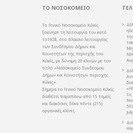
ΤΟ ΝΟΣΟΚΟΜΕΙΟ
ΤΕΛ
ΔI
Το Γενικό Νοσοκομείο Κιλκίς
ηλ
ξεκίνησε τη λειτουργία του κατά
τη
το1928, στο πλαίσιο λειτουργίας
τακ
των Συνδέσμου Δήμων και
Μη
Κοινοτήτων της περιοχής του
NIK
Aug
Κιλκίς, με δύναμη 20 κλινών με τον
τίτλο «Νοσοκομείο Συνδέσμου
ΔI
Δήμων και Κοινοτήτων περιοχής
Αν
Κιλκίς».
δι
«Η
Σήμερα το Γενικό Νοσοκομείο Κιλκίς
τις
διαθέτει παραπάνω από 15 τομείς
Νο
και διακόσιες δέκα πέντε (215)
50
οργανικές κλίνες.
Jul
Δι
Ηλ