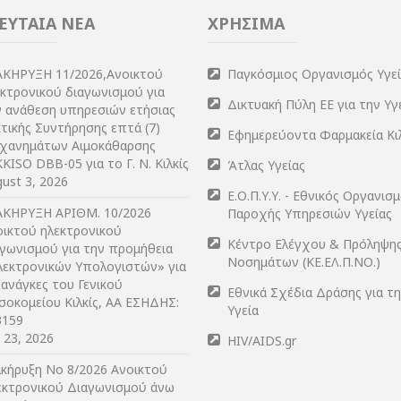
ΕΥΤΑΙΑ ΝΕΑ
ΧΡΗΣΙΜΑ
ΑΚΗΡΥΞΗ 11/2026,Ανοικτού
Παγκόσμιος Οργανισμός Υγε
εκτρονικού διαγωνισμού για
Δικτυακή Πύλη ΕΕ για την Υγ
ν ανάθεση υπηρεσιών ετήσιας
τικής Συντήρησης επτά (7)
Εφημερεύοντα Φαρμακεία Κι
χανημάτων Αιμοκάθαρσης
KISO DBB-05 για το Γ. Ν. Κιλκίς
Άτλας Υγείας
ust 3, 2026
Ε.Ο.Π.Υ.Υ. - Εθνικός Οργανισ
ΑΚΗΡΥΞΗ ΑΡIΘΜ. 10/2026
Παροχής Υπηρεσιών Υγείας
οικτού ηλεκτρονικού
Κέντρο Ελέγχου & Πρόληψη
αγωνισμού για την προμήθεια
Νοσημάτων (ΚΕ.ΕΛ.Π.ΝΟ.)
λεκτρονικών Υπολογιστών» για
 ανάγκες του Γενικού
Εθνικά Σχέδια Δράσης για τ
σοκομείου Κιλκίς, ΑΑ ΕΣΗΔΗΣ:
Υγεία
3159
y 23, 2026
HIV/AIDS.gr
ακήρυξη Νο 8/2026 Ανοικτού
εκτρονικού Διαγωνισμού άνω