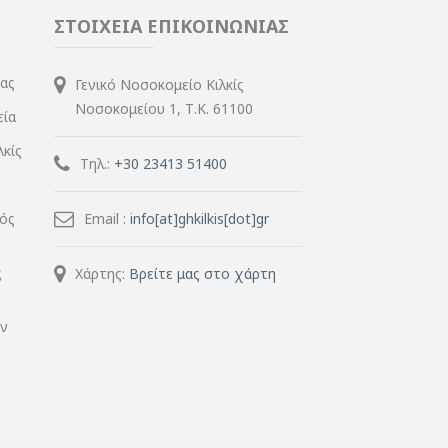
ΣΤΟΙΧΕΙΑ ΕΠΙΚΟΙΝΩΝΙΑΣ
ίας
Γενικό Νοσοκομείο Κιλκίς
Νοσοκομείου 1, Τ.Κ. 61100
εία
λκίς
Τηλ.:
+30 23413 51400
μός
Email :
info[at]ghkilkis[dot]gr
ς
Χάρτης:
Βρείτε μας στο χάρτη
ην