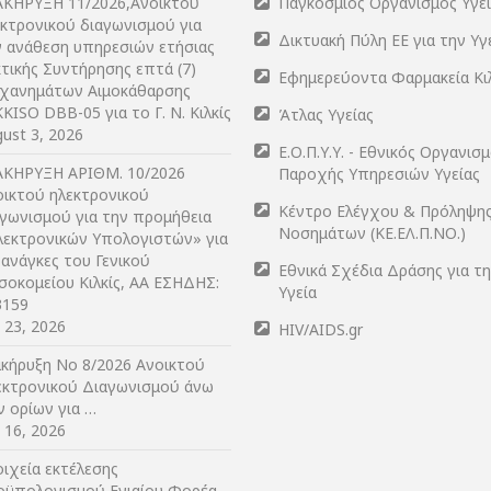
ΑΚΗΡΥΞΗ 11/2026,Ανοικτού
Παγκόσμιος Οργανισμός Υγε
εκτρονικού διαγωνισμού για
Δικτυακή Πύλη ΕΕ για την Υγ
ν ανάθεση υπηρεσιών ετήσιας
τικής Συντήρησης επτά (7)
Εφημερεύοντα Φαρμακεία Κι
χανημάτων Αιμοκάθαρσης
KISO DBB-05 για το Γ. Ν. Κιλκίς
Άτλας Υγείας
ust 3, 2026
Ε.Ο.Π.Υ.Υ. - Εθνικός Οργανισ
ΑΚΗΡΥΞΗ ΑΡIΘΜ. 10/2026
Παροχής Υπηρεσιών Υγείας
οικτού ηλεκτρονικού
Κέντρο Ελέγχου & Πρόληψη
αγωνισμού για την προμήθεια
Νοσημάτων (ΚΕ.ΕΛ.Π.ΝΟ.)
λεκτρονικών Υπολογιστών» για
 ανάγκες του Γενικού
Εθνικά Σχέδια Δράσης για τ
σοκομείου Κιλκίς, ΑΑ ΕΣΗΔΗΣ:
Υγεία
3159
y 23, 2026
HIV/AIDS.gr
ακήρυξη Νο 8/2026 Ανοικτού
εκτρονικού Διαγωνισμού άνω
ν ορίων για …
y 16, 2026
ιχεία εκτέλεσης
οϋπολογισμού Ενιαίου Φορέα