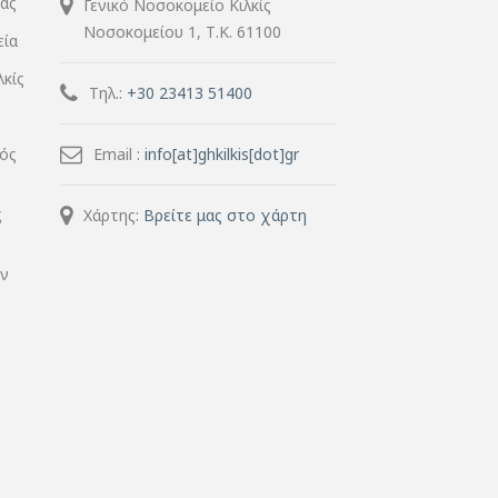
ίας
Γενικό Νοσοκομείο Κιλκίς
Νοσοκομείου 1, Τ.Κ. 61100
εία
λκίς
Τηλ.:
+30 23413 51400
μός
Email :
info[at]ghkilkis[dot]gr
ς
Χάρτης:
Βρείτε μας στο χάρτη
ην