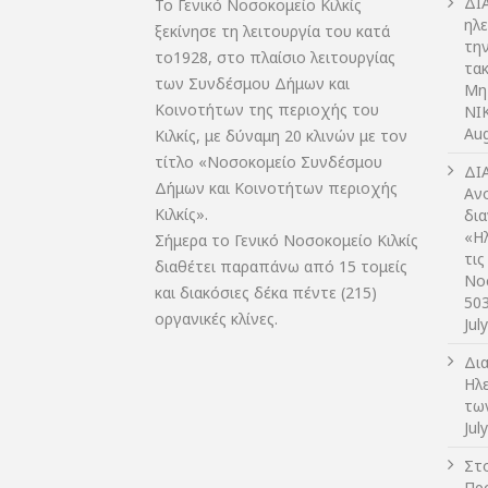
ΔI
Το Γενικό Νοσοκομείο Κιλκίς
ηλ
ξεκίνησε τη λειτουργία του κατά
τη
το1928, στο πλαίσιο λειτουργίας
τακ
των Συνδέσμου Δήμων και
Μη
Κοινοτήτων της περιοχής του
NIK
Aug
Κιλκίς, με δύναμη 20 κλινών με τον
τίτλο «Νοσοκομείο Συνδέσμου
ΔI
Δήμων και Κοινοτήτων περιοχής
Αν
Κιλκίς».
δι
«Η
Σήμερα το Γενικό Νοσοκομείο Κιλκίς
τις
διαθέτει παραπάνω από 15 τομείς
Νο
και διακόσιες δέκα πέντε (215)
50
οργανικές κλίνες.
Jul
Δι
Ηλ
τω
Jul
Στο
Πρ