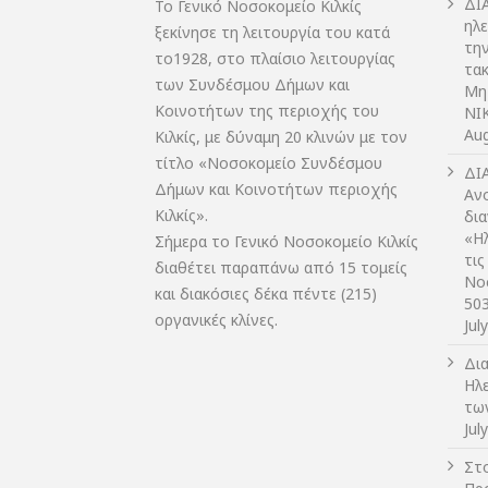
ΔI
Το Γενικό Νοσοκομείο Κιλκίς
ηλ
ξεκίνησε τη λειτουργία του κατά
τη
το1928, στο πλαίσιο λειτουργίας
τακ
των Συνδέσμου Δήμων και
Μη
Κοινοτήτων της περιοχής του
NIK
Aug
Κιλκίς, με δύναμη 20 κλινών με τον
τίτλο «Νοσοκομείο Συνδέσμου
ΔI
Δήμων και Κοινοτήτων περιοχής
Αν
Κιλκίς».
δι
«Η
Σήμερα το Γενικό Νοσοκομείο Κιλκίς
τις
διαθέτει παραπάνω από 15 τομείς
Νο
και διακόσιες δέκα πέντε (215)
50
οργανικές κλίνες.
Jul
Δι
Ηλ
τω
Jul
Στο