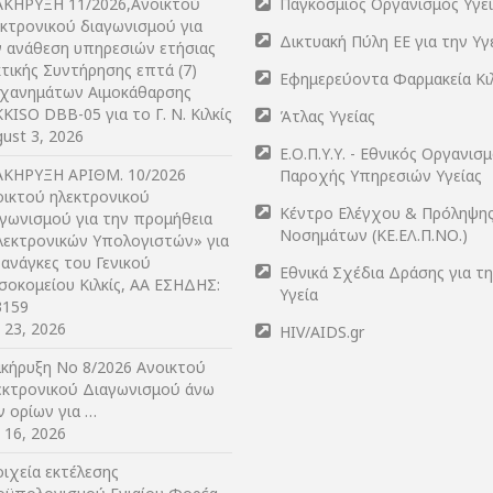
ΑΚΗΡΥΞΗ 11/2026,Ανοικτού
Παγκόσμιος Οργανισμός Υγε
εκτρονικού διαγωνισμού για
Δικτυακή Πύλη ΕΕ για την Υγ
ν ανάθεση υπηρεσιών ετήσιας
τικής Συντήρησης επτά (7)
Εφημερεύοντα Φαρμακεία Κι
χανημάτων Αιμοκάθαρσης
KISO DBB-05 για το Γ. Ν. Κιλκίς
Άτλας Υγείας
ust 3, 2026
Ε.Ο.Π.Υ.Υ. - Εθνικός Οργανισ
ΑΚΗΡΥΞΗ ΑΡIΘΜ. 10/2026
Παροχής Υπηρεσιών Υγείας
οικτού ηλεκτρονικού
Κέντρο Ελέγχου & Πρόληψη
αγωνισμού για την προμήθεια
Νοσημάτων (ΚΕ.ΕΛ.Π.ΝΟ.)
λεκτρονικών Υπολογιστών» για
 ανάγκες του Γενικού
Εθνικά Σχέδια Δράσης για τ
σοκομείου Κιλκίς, ΑΑ ΕΣΗΔΗΣ:
Υγεία
3159
y 23, 2026
HIV/AIDS.gr
ακήρυξη Νο 8/2026 Ανοικτού
εκτρονικού Διαγωνισμού άνω
ν ορίων για …
y 16, 2026
ιχεία εκτέλεσης