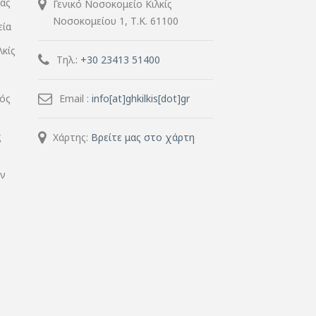
ίας
Γενικό Νοσοκομείο Κιλκίς
Νοσοκομείου 1, Τ.Κ. 61100
εία
λκίς
Τηλ.:
+30 23413 51400
μός
Email :
info[at]ghkilkis[dot]gr
ς
Χάρτης:
Βρείτε μας στο χάρτη
ην