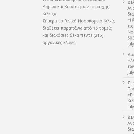
ΔI
Δήμων και Κοινοτήτων περιοχής
Αν
Κιλκίς».
δι
«Η
Σήμερα το Γενικό Νοσοκομείο Κιλκίς
τις
διαθέτει παραπάνω από 15 τομείς
Νο
και διακόσιες δέκα πέντε (215)
50
οργανικές κλίνες.
Jul
Δι
Ηλ
τω
Jul
Στο
Πρ
«Γ
Κι
Jul
ΔI
Αν
δια