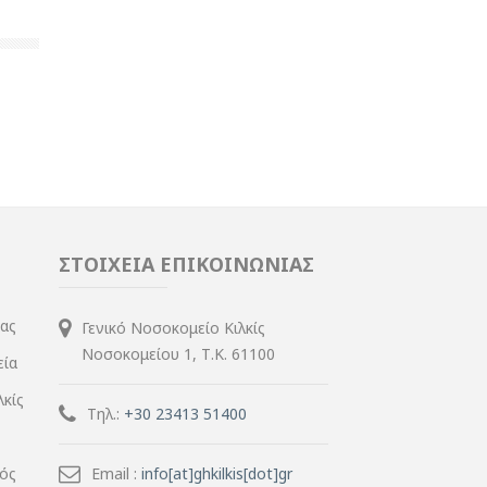
ΣΤΟΙΧΕΙΑ ΕΠΙΚΟΙΝΩΝΙΑΣ
ίας
Γενικό Νοσοκομείο Κιλκίς
Νοσοκομείου 1, Τ.Κ. 61100
εία
λκίς
Τηλ.:
+30 23413 51400
μός
Email :
info[at]ghkilkis[dot]gr