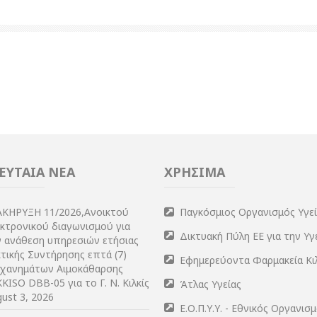
ΕΥΤΑΙΑ ΝΕΑ
ΧΡΗΣΙΜΑ
ΑΚΗΡΥΞΗ 11/2026,Ανοικτού
Παγκόσμιος Οργανισμός Υγε
εκτρονικού διαγωνισμού για
Δικτυακή Πύλη ΕΕ για την Υγ
ν ανάθεση υπηρεσιών ετήσιας
τικής Συντήρησης επτά (7)
Εφημερεύοντα Φαρμακεία Κι
χανημάτων Αιμοκάθαρσης
KISO DBB-05 για το Γ. Ν. Κιλκίς
Άτλας Υγείας
ust 3, 2026
Ε.Ο.Π.Υ.Υ. - Εθνικός Οργανισ