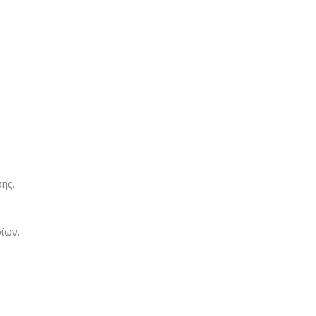
ης.
ίων.