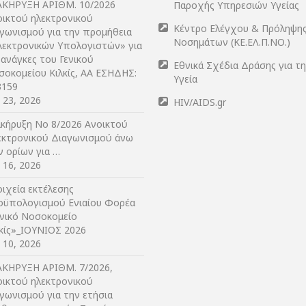
ΑΚΗΡΥΞΗ ΑΡIΘΜ. 10/2026
Παροχής Υπηρεσιών Υγείας
οικτού ηλεκτρονικού
Κέντρο Ελέγχου & Πρόληψη
αγωνισμού για την προμήθεια
Νοσημάτων (ΚΕ.ΕΛ.Π.ΝΟ.)
λεκτρονικών Υπολογιστών» για
 ανάγκες του Γενικού
Εθνικά Σχέδια Δράσης για τ
σοκομείου Κιλκίς, ΑΑ ΕΣΗΔΗΣ:
Υγεία
3159
y 23, 2026
HIV/AIDS.gr
ακήρυξη Νο 8/2026 Ανοικτού
εκτρονικού Διαγωνισμού άνω
ν ορίων για …
y 16, 2026
ιχεία εκτέλεσης
οϋπολογισμού Ενιαίου Φορέα
ενικό Νοσοκομείο
λκίς»_ΙΟΥΝΙΟΣ 2026
y 10, 2026
ΑΚΗΡΥΞΗ ΑΡIΘΜ. 7/2026,
οικτού ηλεκτρονικού
γωνισμού για την ετήσια