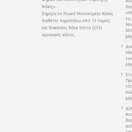
Αν
Κιλκίς».
δι
«Η
Σήμερα το Γενικό Νοσοκομείο Κιλκίς
τις
διαθέτει παραπάνω από 15 τομείς
Νο
και διακόσιες δέκα πέντε (215)
50
οργανικές κλίνες.
Jul
Δι
Ηλ
τω
Jul
Στο
Πρ
«Γ
Κι
Jul
ΔI
Αν
δια
αν
Ια