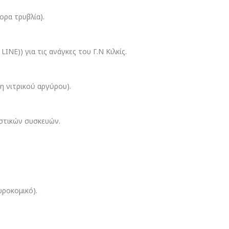
ρα τρυβλία).
)) για τις ανάγκες του Γ.Ν Κιλκίς.
 νιτρικού αργύρου).
στικών συσκευών.
ροκομικό).