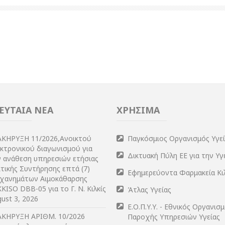
ΕΥΤΑΙΑ ΝΕΑ
ΧΡΗΣΙΜΑ
ΑΚΗΡΥΞΗ 11/2026,Ανοικτού
Παγκόσμιος Οργανισμός Υγε
εκτρονικού διαγωνισμού για
Δικτυακή Πύλη ΕΕ για την Υγ
ν ανάθεση υπηρεσιών ετήσιας
τικής Συντήρησης επτά (7)
Εφημερεύοντα Φαρμακεία Κι
χανημάτων Αιμοκάθαρσης
KISO DBB-05 για το Γ. Ν. Κιλκίς
Άτλας Υγείας
ust 3, 2026
Ε.Ο.Π.Υ.Υ. - Εθνικός Οργανισ
ΑΚΗΡΥΞΗ ΑΡIΘΜ. 10/2026
Παροχής Υπηρεσιών Υγείας