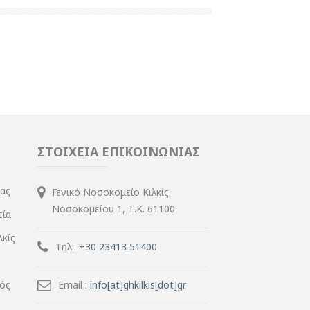
ΣΤΟΙΧΕΙΑ ΕΠΙΚΟΙΝΩΝΙΑΣ
ίας
Γενικό Νοσοκομείο Κιλκίς
Νοσοκομείου 1, Τ.Κ. 61100
εία
λκίς
Τηλ.:
+30 23413 51400
μός
Email :
info[at]ghkilkis[dot]gr