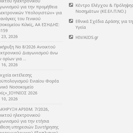
οικτού ηλεκτρονικού
Κέντρο Ελέγχου & Πρόληψη
αγωνισμού για την προμήθεια
Νοσημάτων (ΚΕ.ΕΛ.Π.ΝΟ.)
λεκτρονικών Υπολογιστών» για
 ανάγκες του Γενικού
Εθνικά Σχέδια Δράσης για τ
σοκομείου Κιλκίς, ΑΑ ΕΣΗΔΗΣ:
Υγεία
3159
y 23, 2026
HIV/AIDS.gr
ακήρυξη Νο 8/2026 Ανοικτού
εκτρονικού Διαγωνισμού άνω
ν ορίων για …
y 16, 2026
ιχεία εκτέλεσης
οϋπολογισμού Ενιαίου Φορέα
ενικό Νοσοκομείο
λκίς»_ΙΟΥΝΙΟΣ 2026
y 10, 2026
ΑΚΗΡΥΞΗ ΑΡIΘΜ. 7/2026,
οικτού ηλεκτρονικού
γωνισμού για την ετήσια
άθεση υπηρεσιών Συντήρησης
τροτεχνολογικού Εξοπλισμού