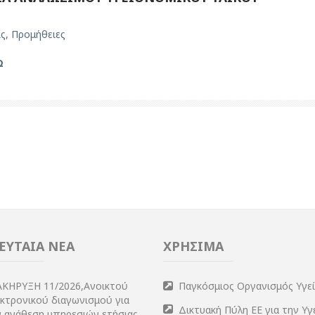
ις
,
Προμήθειες
Ω
ΕΥΤΑΙΑ ΝΕΑ
ΧΡΗΣΙΜΑ
ΑΚΗΡΥΞΗ 11/2026,Ανοικτού
Παγκόσμιος Οργανισμός Υγε
εκτρονικού διαγωνισμού για
Δικτυακή Πύλη ΕΕ για την Υγ
ν ανάθεση υπηρεσιών ετήσιας