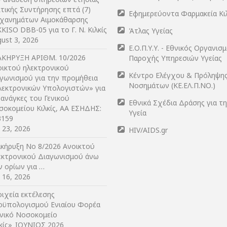
τικής Συντήρησης επτά (7)
Εφημερεύοντα Φαρμακεία Κι
χανημάτων Αιμοκάθαρσης
KISO DBB-05 για το Γ. Ν. Κιλκίς
Άτλας Υγείας
ust 3, 2026
Ε.Ο.Π.Υ.Υ. - Εθνικός Οργανισ
ΑΚΗΡΥΞΗ ΑΡIΘΜ. 10/2026
Παροχής Υπηρεσιών Υγείας
οικτού ηλεκτρονικού
Κέντρο Ελέγχου & Πρόληψη
αγωνισμού για την προμήθεια
Νοσημάτων (ΚΕ.ΕΛ.Π.ΝΟ.)
λεκτρονικών Υπολογιστών» για
 ανάγκες του Γενικού
Εθνικά Σχέδια Δράσης για τ
σοκομείου Κιλκίς, ΑΑ ΕΣΗΔΗΣ:
Υγεία
3159
y 23, 2026
HIV/AIDS.gr
ακήρυξη Νο 8/2026 Ανοικτού
εκτρονικού Διαγωνισμού άνω
ν ορίων για …
y 16, 2026
ιχεία εκτέλεσης
οϋπολογισμού Ενιαίου Φορέα
ενικό Νοσοκομείο
λκίς»_ΙΟΥΝΙΟΣ 2026