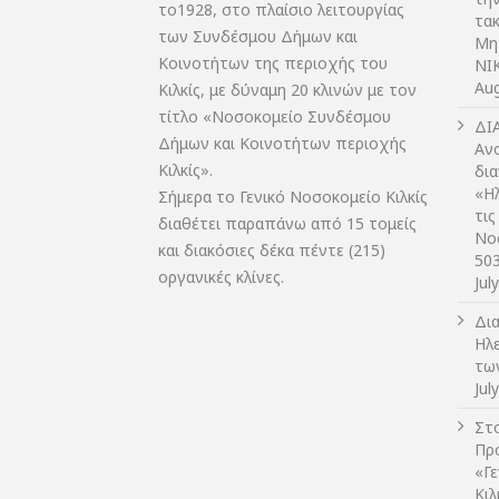
το1928, στο πλαίσιο λειτουργίας
τακ
των Συνδέσμου Δήμων και
Μη
Κοινοτήτων της περιοχής του
NIK
Aug
Κιλκίς, με δύναμη 20 κλινών με τον
τίτλο «Νοσοκομείο Συνδέσμου
ΔI
Δήμων και Κοινοτήτων περιοχής
Αν
Κιλκίς».
δι
«Η
Σήμερα το Γενικό Νοσοκομείο Κιλκίς
τις
διαθέτει παραπάνω από 15 τομείς
Νο
και διακόσιες δέκα πέντε (215)
50
οργανικές κλίνες.
Jul
Δι
Ηλ
τω
Jul
Στο
Πρ
«Γ
Κι