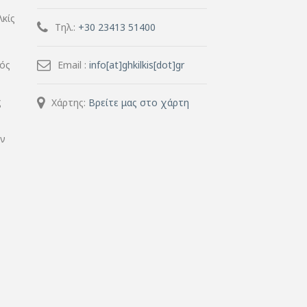
λκίς
Τηλ.:
+30 23413 51400
μός
Email :
info[at]ghkilkis[dot]gr
ς
Χάρτης:
Βρείτε μας στο χάρτη
ην