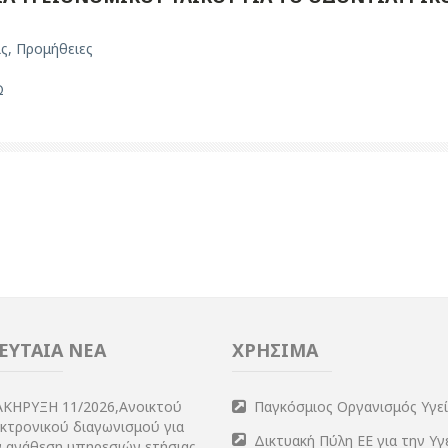
ις
,
Προμήθειες
Ω
ΕΥΤΑΙΑ ΝΕΑ
ΧΡΗΣΙΜΑ
ΑΚΗΡΥΞΗ 11/2026,Ανοικτού
Παγκόσμιος Οργανισμός Υγε
εκτρονικού διαγωνισμού για
Δικτυακή Πύλη ΕΕ για την Υγ
ν ανάθεση υπηρεσιών ετήσιας