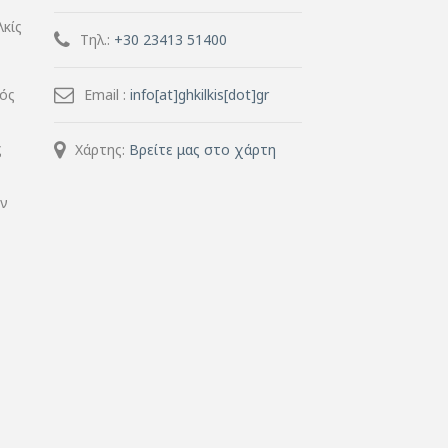
λκίς
Τηλ.:
+30 23413 51400
μός
Email :
info[at]ghkilkis[dot]gr
ς
Χάρτης:
Βρείτε μας στο χάρτη
ην