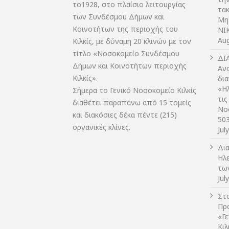
το1928, στο πλαίσιο λειτουργίας
τακ
των Συνδέσμου Δήμων και
Μη
Κοινοτήτων της περιοχής του
NIK
Aug
Κιλκίς, με δύναμη 20 κλινών με τον
τίτλο «Νοσοκομείο Συνδέσμου
ΔI
Δήμων και Κοινοτήτων περιοχής
Αν
Κιλκίς».
δι
«Η
Σήμερα το Γενικό Νοσοκομείο Κιλκίς
τις
διαθέτει παραπάνω από 15 τομείς
Νο
και διακόσιες δέκα πέντε (215)
50
οργανικές κλίνες.
Jul
Δι
Ηλ
τω
Jul
Στο
Πρ
«Γ
Κι