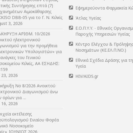
τικής Συντήρησης επτά (7)
Εφημερεύοντα Φαρμακεία Κι
χανημάτων Αιμοκάθαρσης
KISO DBB-05 για το Γ. Ν. Κιλκίς
Άτλας Υγείας
ust 3, 2026
Ε.Ο.Π.Υ.Υ. - Εθνικός Οργανισ
ΑΚΗΡΥΞΗ ΑΡIΘΜ. 10/2026
Παροχής Υπηρεσιών Υγείας
οικτού ηλεκτρονικού
Κέντρο Ελέγχου & Πρόληψη
αγωνισμού για την προμήθεια
Νοσημάτων (ΚΕ.ΕΛ.Π.ΝΟ.)
λεκτρονικών Υπολογιστών» για
 ανάγκες του Γενικού
Εθνικά Σχέδια Δράσης για τ
σοκομείου Κιλκίς, ΑΑ ΕΣΗΔΗΣ:
Υγεία
3159
y 23, 2026
HIV/AIDS.gr
ακήρυξη Νο 8/2026 Ανοικτού
εκτρονικού Διαγωνισμού άνω
ν ορίων για …
y 16, 2026
ιχεία εκτέλεσης
οϋπολογισμού Ενιαίου Φορέα
ενικό Νοσοκομείο
λκίς»_ΙΟΥΝΙΟΣ 2026