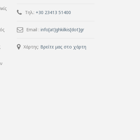
λκίς
Τηλ.:
+30 23413 51400
μός
Email :
info[at]ghkilkis[dot]gr
ς
Χάρτης:
Βρείτε μας στο χάρτη
ην