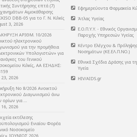
τικής Συντήρησης επτά (7)
Εφημερεύοντα Φαρμακεία Κι
χανημάτων Αιμοκάθαρσης
KISO DBB-05 για το Γ. Ν. Κιλκίς
Άτλας Υγείας
ust 3, 2026
Ε.Ο.Π.Υ.Υ. - Εθνικός Οργανισ
ΑΚΗΡΥΞΗ ΑΡIΘΜ. 10/2026
Παροχής Υπηρεσιών Υγείας
οικτού ηλεκτρονικού
Κέντρο Ελέγχου & Πρόληψη
αγωνισμού για την προμήθεια
Νοσημάτων (ΚΕ.ΕΛ.Π.ΝΟ.)
λεκτρονικών Υπολογιστών» για
 ανάγκες του Γενικού
Εθνικά Σχέδια Δράσης για τ
σοκομείου Κιλκίς, ΑΑ ΕΣΗΔΗΣ:
Υγεία
3159
y 23, 2026
HIV/AIDS.gr
ακήρυξη Νο 8/2026 Ανοικτού
εκτρονικού Διαγωνισμού άνω
ν ορίων για …
y 16, 2026
ιχεία εκτέλεσης
οϋπολογισμού Ενιαίου Φορέα
ενικό Νοσοκομείο
λκίς»_ΙΟΥΝΙΟΣ 2026