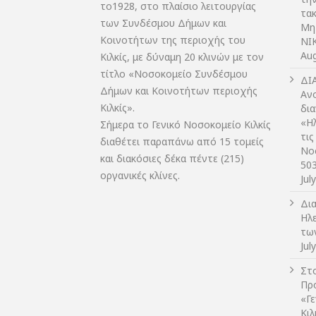
το1928, στο πλαίσιο λειτουργίας
τακ
των Συνδέσμου Δήμων και
Μη
Κοινοτήτων της περιοχής του
NIK
Aug
Κιλκίς, με δύναμη 20 κλινών με τον
τίτλο «Νοσοκομείο Συνδέσμου
ΔI
Δήμων και Κοινοτήτων περιοχής
Αν
Κιλκίς».
δι
«Η
Σήμερα το Γενικό Νοσοκομείο Κιλκίς
τις
διαθέτει παραπάνω από 15 τομείς
Νο
και διακόσιες δέκα πέντε (215)
50
οργανικές κλίνες.
Jul
Δι
Ηλ
τω
Jul
Στο
Πρ
«Γ
Κι