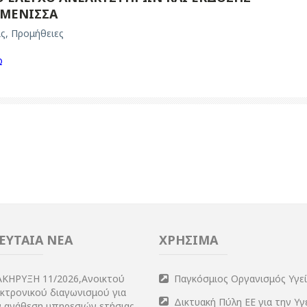
ΥΜΕΝΙΣΣΑ
ις
,
Προμήθειες
Ω
ΕΥΤΑΙΑ ΝΕΑ
ΧΡΗΣΙΜΑ
ΑΚΗΡΥΞΗ 11/2026,Ανοικτού
Παγκόσμιος Οργανισμός Υγε
εκτρονικού διαγωνισμού για
Δικτυακή Πύλη ΕΕ για την Υγ
ν ανάθεση υπηρεσιών ετήσιας