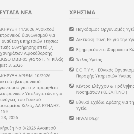
ΕΥΤΑΙΑ ΝΕΑ
ΧΡΗΣΙΜΑ
ΑΚΗΡΥΞΗ 11/2026,Ανοικτού
Παγκόσμιος Οργανισμός Υγε
εκτρονικού διαγωνισμού για
Δικτυακή Πύλη ΕΕ για την Υγ
ν ανάθεση υπηρεσιών ετήσιας
τικής Συντήρησης επτά (7)
Εφημερεύοντα Φαρμακεία Κι
χανημάτων Αιμοκάθαρσης
KISO DBB-05 για το Γ. Ν. Κιλκίς
Άτλας Υγείας
ust 3, 2026
Ε.Ο.Π.Υ.Υ. - Εθνικός Οργανισ
ΑΚΗΡΥΞΗ ΑΡIΘΜ. 10/2026
Παροχής Υπηρεσιών Υγείας
οικτού ηλεκτρονικού
Κέντρο Ελέγχου & Πρόληψη
αγωνισμού για την προμήθεια
Νοσημάτων (ΚΕ.ΕΛ.Π.ΝΟ.)
λεκτρονικών Υπολογιστών» για
 ανάγκες του Γενικού
Εθνικά Σχέδια Δράσης για τ
σοκομείου Κιλκίς, ΑΑ ΕΣΗΔΗΣ:
Υγεία
3159
y 23, 2026
HIV/AIDS.gr
ακήρυξη Νο 8/2026 Ανοικτού
εκτρονικού Διαγωνισμού άνω