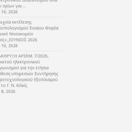
ν ορίων για …
y 16, 2026
ιχεία εκτέλεσης
οϋπολογισμού Ενιαίου Φορέα
ενικό Νοσοκομείο
λκίς»_ΙΟΥΝΙΟΣ 2026
y 10, 2026
ΑΚΗΡΥΞΗ ΑΡIΘΜ. 7/2026,
οικτού ηλεκτρονικού
γωνισμού για την ετήσια
άθεση υπηρεσιών Συντήρησης
τροτεχνολογικού Εξοπλισμού
 το Γ. Ν. Κιλκίς
y 8, 2026
ΙΟ ΚΙΛΚΙΣ |
Κατασκευή Ιστοσελίδων Θεσσαλονίκη
- Qbrains | Comp