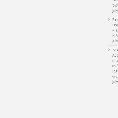
τω
Jul
Στο
Πρ
«Γ
Κι
Jul
ΔI
Αν
δια
αν
Ια
για
Jul
Copyright © 2014 - 2019 ΓΕΝΙΚΟ ΝΟΣΟΚΟΜΕ