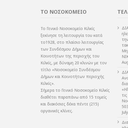
ΤΟ ΝΟΣΟΚΟΜΕΙΟ
ΤΕΛ
ΔI
Το Γενικό Νοσοκομείο Κιλκίς
ηλ
ξεκίνησε τη λειτουργία του κατά
τη
το1928, στο πλαίσιο λειτουργίας
τακ
των Συνδέσμου Δήμων και
Μη
Κοινοτήτων της περιοχής του
NIK
Aug
Κιλκίς, με δύναμη 20 κλινών με τον
τίτλο «Νοσοκομείο Συνδέσμου
ΔI
Δήμων και Κοινοτήτων περιοχής
Αν
Κιλκίς».
δι
«Η
Σήμερα το Γενικό Νοσοκομείο Κιλκίς
τις
διαθέτει παραπάνω από 15 τομείς
Νο
και διακόσιες δέκα πέντε (215)
50
οργανικές κλίνες.
Jul
Δι
Ηλ