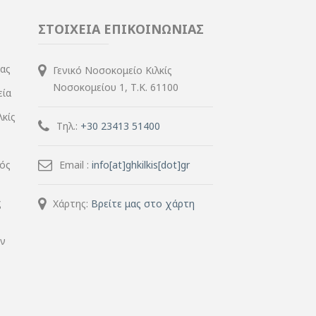
ΣΤΟΙΧΕΙΑ ΕΠΙΚΟΙΝΩΝΙΑΣ
ίας
Γενικό Νοσοκομείο Κιλκίς
Νοσοκομείου 1, Τ.Κ. 61100
εία
λκίς
Τηλ.:
+30 23413 51400
μός
Email :
info[at]ghkilkis[dot]gr
ς
Χάρτης:
Βρείτε μας στο χάρτη
ην