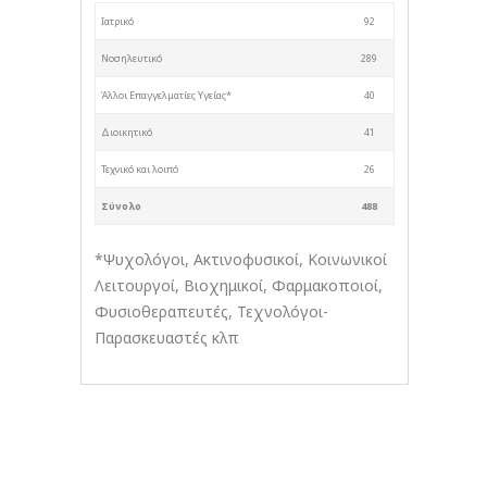
Ιατρικό
92
Νοσηλευτικό
289
Άλλοι Επαγγελματίες Υγείας*
40
Διοικητικό
41
Τεχνικό και λοιπό
26
Σύνολο
488
*Ψυχολόγοι, Ακτινοφυσικοί, Κοινωνικοί
Λειτουργοί, Βιοχημικοί, Φαρμακοποιοί,
Φυσιοθεραπευτές, Τεχνολόγοι-
Παρασκευαστές κλπ