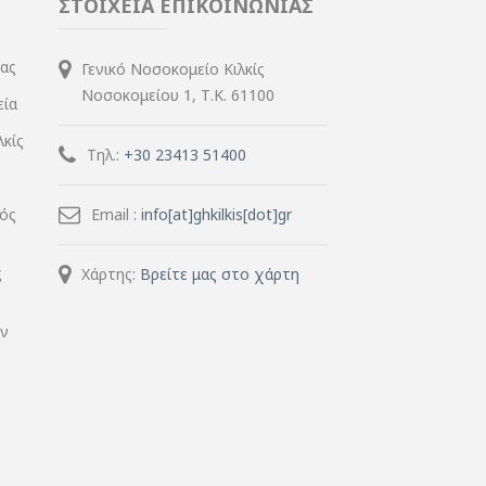
ΣΤΟΙΧΕΙΑ ΕΠΙΚΟΙΝΩΝΙΑΣ
ίας
Γενικό Νοσοκομείο Κιλκίς
Νοσοκομείου 1, Τ.Κ. 61100
εία
λκίς
Τηλ.:
+30 23413 51400
μός
Email :
info[at]ghkilkis[dot]gr
ς
Χάρτης:
Βρείτε μας στο χάρτη
ην