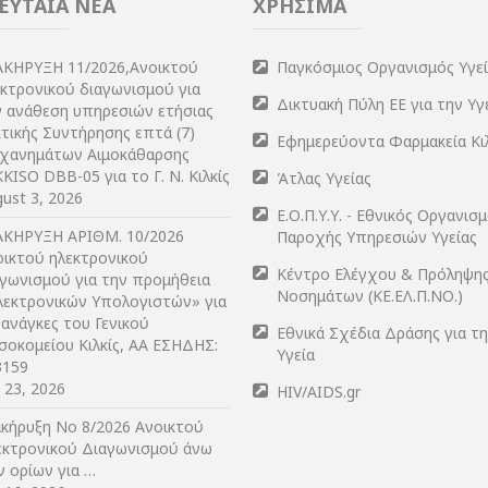
ΕΥΤΑΙΑ ΝΕΑ
ΧΡΗΣΙΜΑ
ΑΚΗΡΥΞΗ 11/2026,Ανοικτού
Παγκόσμιος Οργανισμός Υγε
εκτρονικού διαγωνισμού για
Δικτυακή Πύλη ΕΕ για την Υγ
ν ανάθεση υπηρεσιών ετήσιας
τικής Συντήρησης επτά (7)
Εφημερεύοντα Φαρμακεία Κι
χανημάτων Αιμοκάθαρσης
KISO DBB-05 για το Γ. Ν. Κιλκίς
Άτλας Υγείας
ust 3, 2026
Ε.Ο.Π.Υ.Υ. - Εθνικός Οργανισ
ΑΚΗΡΥΞΗ ΑΡIΘΜ. 10/2026
Παροχής Υπηρεσιών Υγείας
οικτού ηλεκτρονικού
Κέντρο Ελέγχου & Πρόληψη
αγωνισμού για την προμήθεια
Νοσημάτων (ΚΕ.ΕΛ.Π.ΝΟ.)
λεκτρονικών Υπολογιστών» για
 ανάγκες του Γενικού
Εθνικά Σχέδια Δράσης για τ
σοκομείου Κιλκίς, ΑΑ ΕΣΗΔΗΣ:
Υγεία
3159
y 23, 2026
HIV/AIDS.gr
ακήρυξη Νο 8/2026 Ανοικτού
εκτρονικού Διαγωνισμού άνω
ν ορίων για …