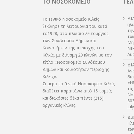
ΤΟ ΝΟΣΟΚΟΜΕΙΟ
ΤΕΛ
ΔI
Το Γενικό Νοσοκομείο Κιλκίς
ηλ
ξεκίνησε τη λειτουργία του κατά
τη
το1928, στο πλαίσιο λειτουργίας
τακ
των Συνδέσμου Δήμων και
Μη
Κοινοτήτων της περιοχής του
NIK
Aug
Κιλκίς, με δύναμη 20 κλινών με τον
τίτλο «Νοσοκομείο Συνδέσμου
ΔI
Δήμων και Κοινοτήτων περιοχής
Αν
Κιλκίς».
δι
«Η
Σήμερα το Γενικό Νοσοκομείο Κιλκίς
τις
διαθέτει παραπάνω από 15 τομείς
Νο
και διακόσιες δέκα πέντε (215)
50
οργανικές κλίνες.
Jul
Δι
Ηλ
τω