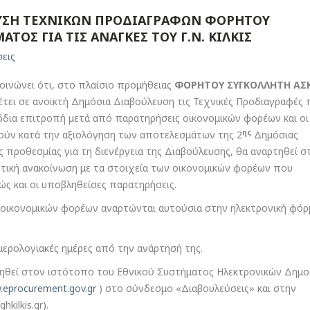
ΥΣΗ ΤΕΧΝΙΚΩΝ ΠΡΟΔΙΑΓΡΑΦΩΝ ΦΟΡΗΤΟΥ
ΤΟΣ ΓΙΑ ΤΙΣ ΑΝΑΓΚΕΣ ΤΟΥ Γ.Ν. ΚΙΛΚΙΣ
εις
κοινώνει ότι, στο πλαίσιο προμήθειας
ΦΟΡΗΤΟΥ ΣΥΓΚΟΛΛΗΤΗ ΑΣ
θέτει σε ανοικτή Δημόσια Διαβούλευση τις Τεχνικές Προδιαγραφές
όδια επιτροπή μετά από παρατηρήσεις οικονομικών φορέων και οι
ης
ούν κατά την αξιολόγηση των αποτελεσμάτων της 2
Δημόσιας
 προθεσμίας για τη διενέργεια της Διαβούλευσης, θα αναρτηθεί σ
τική ανακοίνωση με τα στοιχεία των οικονομικών φορέων που
ώς και οι υποβληθείσες παρατηρήσεις.
ν οικονομικών φορέων αναρτώνται αυτούσια στην ηλεκτρονική φόρ
μερολογιακές ημέρες από την ανάρτησή της.
ηθεί στον ιστότοπο του Εθνικού Συστήματος Ηλεκτρονικών Δημ
.eprocurement.gov.gr
) στο σύνδεσμο «Διαβουλεύσεις» και στην
hkilkis.gr).