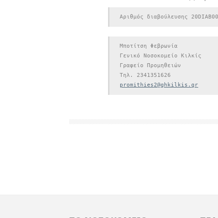
Αριθμός διαβούλευσης 20DIAB0
Μποτίτση Φεβρωνία

Γενικό Νοσοκομείο Κιλκίς

Γραφείο Προμηθειών

promithies
2
@ghkilkis.gr