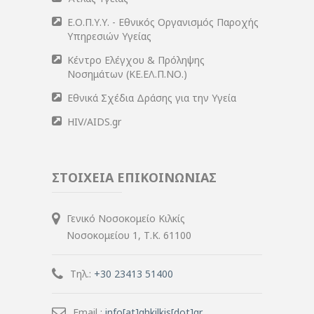
Ε.Ο.Π.Υ.Υ. - Εθνικός Οργανισμός Παροχής
Υπηρεσιών Υγείας
Κέντρο Ελέγχου & Πρόληψης
Νοσημάτων (ΚΕ.ΕΛ.Π.ΝΟ.)
Εθνικά Σχέδια Δράσης για την Υγεία
HIV/AIDS.gr
ΣΤΟΙΧΕΙΑ ΕΠΙΚΟΙΝΩΝΙΑΣ
Γενικό Νοσοκομείο Κιλκίς
Νοσοκομείου 1, Τ.Κ. 61100
Τηλ.:
+30 23413 51400
Email :
info[at]ghkilkis[dot]gr